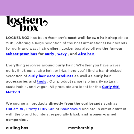
LOCKENBOX
has been Germany's
most well-known hair shop
since
2019, offering a large selection of the best international hair brands
for curly and wavy hair
online
. Lockenbox also offers
the famous
subscription box
for
curly
,
wavy
, and
Afro hair
.
Everything revolves around
curly hair
: Whether you have waves,
curls, thick curls, afro hair, or frizz, here you'll find a hand-picked
selection of
curly hair care products
as well as curly hair
accessories and
tools
. Our product range is primarily natural,
sustainable, and vegan. All products are ideal for the
Curly Girl
Method
.
We source all products
directly from the curl brands
such as
Curlsmith
,
Pretty Curly Girl
or
Bouncecurl
and are in direct contact
with the brand founders, especially
black and women-owned
companies
.
curling box
membership