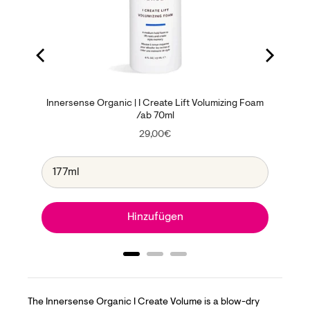
Innersense Organic | I Create Lift Volumizing Foam
/ab 70ml
Price
29,00€
Hinzufügen
The Innersense Organic I Create Volume is a
blow-dry