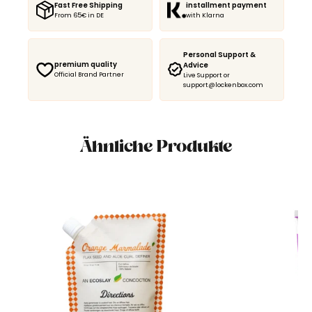
Fast Free Shipping
installment payment
From 65€ in DE
with Klarna
Personal Support &
premium quality
Advice
Official Brand Partner
Live Support or
support@lockenbox.com
Ähnliche Produkte