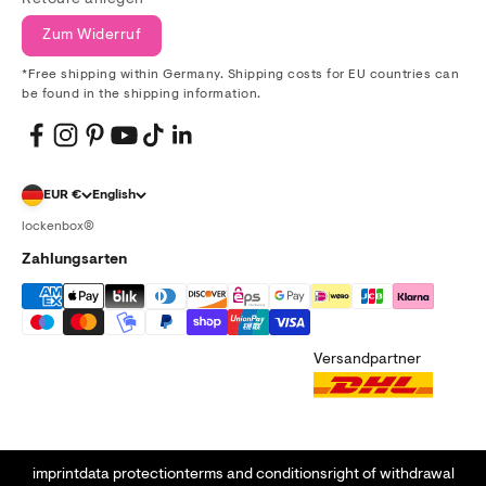
Retoure anlegen
Zum Widerruf
*Free shipping within Germany. Shipping costs for EU countries can
be found in the shipping information.
EUR €
English
lockenbox®
Zahlungsarten
Versandpartner
imprint
data protection
terms and conditions
right of withdrawal