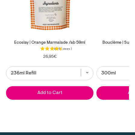
Ecoslay | Orange Marmalade /ab 59ml
Bouclème | Super
(
185
Reviews
)
Price
26,95€
Add to Cart
Add