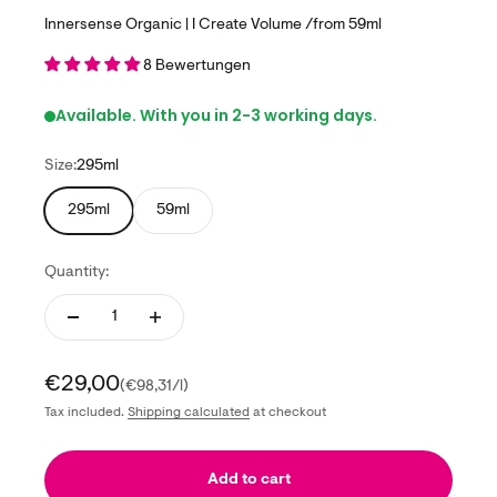
Innersense Organic | I Create Volume /from 59ml
8 Bewertungen
Available. With you in 2-3 working days.
Size:
295ml
295ml
59ml
Quantity:
Sale price
€29,00
(€98,31/l)
Tax included.
Shipping calculated
at checkout
Add to cart