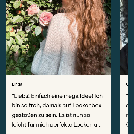
Linda
Chri
"Liebs! Einfach eine mega Idee! Ich
"Ic
bin so froh, damals auf Lockenbox
sei
gestoßen zu sein. Es ist nun so
noc
leicht für mich perfekte Locken und
Geg