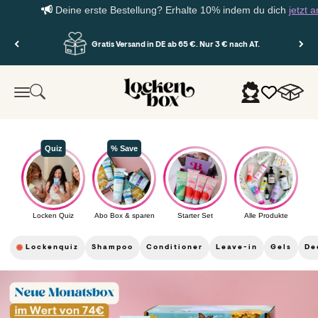
Deine erste Bestellung? Erhalte 10% indem du dich
jetzt anmel
Zum Inhalt springen
Gratis Versand in DE ab 65 €. Nur 3 € nach AT.
Lockenbox.com
Warenko
Suche
Anmelden
Menü
Quiz
% Save
Locken Quiz
Abo Box & sparen
Starter Set
Alle Produkte
Lockenquiz
Shampoo
Conditioner
Leave-in
Gels
De