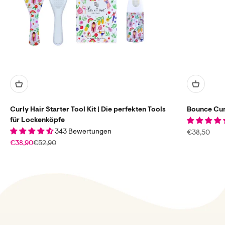
Curly Hair Starter Tool Kit | Die perfekten Tools
Bounce Curl
für Lockenköpfe
343 Bewertungen
Angebot
€38,50
Angebot
Regulärer Preis
€38,90
€52,90