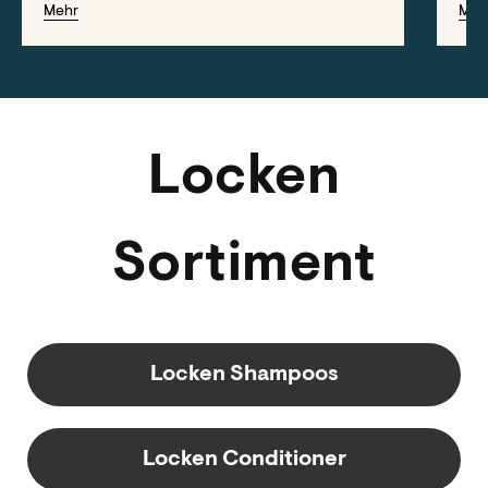
Good Hair Days zu haben....
Pr
Mehr
Meh
Bo
Locken
Sortiment
Locken Shampoos
Locken Conditioner