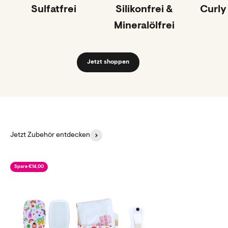
Sulfatfrei
Silikonfrei &
Curly 
Mineralölfrei
Jetzt shoppen
Jetzt Zubehör entdecken
Spare €14,00