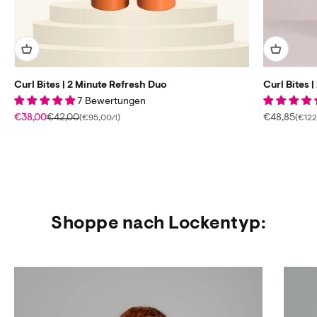
Curl Bites | 2 Minute Refresh Duo
Curl Bites 
7 Bewertungen
Angebot
Regulärer Preis
Angebot
€38,00
€42,00
€48,85
(€95,00/l)
(€122,
Shoppe nach Lockentyp: