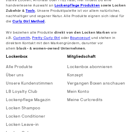
starke Locken, Afrohaar oder Frizz Haar, hier findest Du eine
handverlesene Auswahl an
Lockenpflege Produkten
sowie Locken
Zubehör &
Tools
. Unsere Produktpalette ist vor allem natürlicher,
nachhaltiger und veganer Natur. Alle Produkte eignen sich ideal für
die
Curly Girl Method
.
Wir beziehen alle Produkte
direkt von den Locken Marken
wie
z.B.
Curlsmith
,
Pretty Curly Girl
oder
Bouncecurl
und stehen in
direktem Kontakt mit den Markengründern, darunter vor
allem
black- & women-owned Unternehmen
.
Lockenbox
Mitgliedschaft
Alle Produkte
Lockenbox abonnieren
Über uns
Konzept
Unsere Kundenstimmen
Vergangen Boxen anschauen
LB Loyalty Club
Mein Konto
Lockenpflege Magazin
Meine Curlcredits
Locken Shampoo
Locken Conditioner
Locken Leave-in