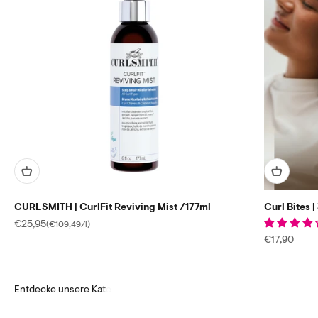
CURLSMITH | CurlFit Reviving Mist /177ml
Curl Bites 
Angebot
€25,95
(€109,49/l)
Angebot
€17,90