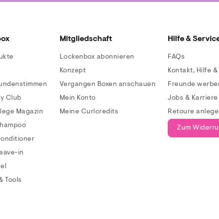
box
Mitgliedschaft
Hilfe & Servic
ukte
Lockenbox abonnieren
FAQs
Konzept
Kontakt, Hilfe 
Kundenstimmen
Vergangen Boxen anschauen
Freunde werbe
ty Club
Mein Konto
Jobs & Karriere
lege Magazin
Meine Curlcredits
Retoure anleg
Shampoo
Zum Widerru
onditioner
eave-in
el
& Tools