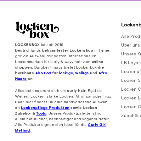
Locken
Alle Prod
LOCKENBOX
ist seit 2019
Über uns
Deutschlands
bekanntester Lockenshop
mit einer
Unsere 
großen Auswahl der besten internationalen
Lockenmarken für curly & wavy hair zum
online
LB Loyal
shoppen
. Darüber hinaus bietet Lockenbox
die
Lockenpf
berühmte
Abo Box
für
lockige
,
wellige
und
Afro
Haare
an.
Locken 
Locken C
Alles bei uns dreht sich um
curly hair
: Egal ob
Wellen, Locken, starke Locken, Afrohaar oder Frizz
Locken L
Haar, hier findest Du eine handverlesene Auswahl
Locken G
an
Lockenpflege Produkten
sowie Locken
Zubehör &
Tools
. Unsere Produktpalette ist vor
Zubehör 
allem natürlicher, nachhaltiger und veganer Natur.
Alle Produkte eignen sich ideal für die
Curly Girl
Method
.