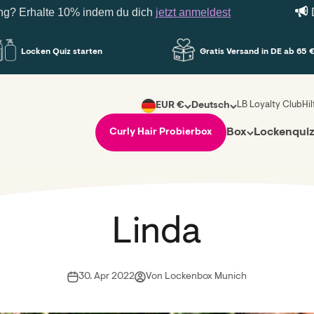
rhalte 10% indem du dich
jetzt anmeldest
Deine 
Locken Quiz starten
Gratis Versand in DE ab 65 €
LB Loyalty Club
Hi
EUR €
Deutsch
Box
Lockenqui
Curly Hair Probierbox
Linda
30. Apr 2022
Von Lockenbox Munich