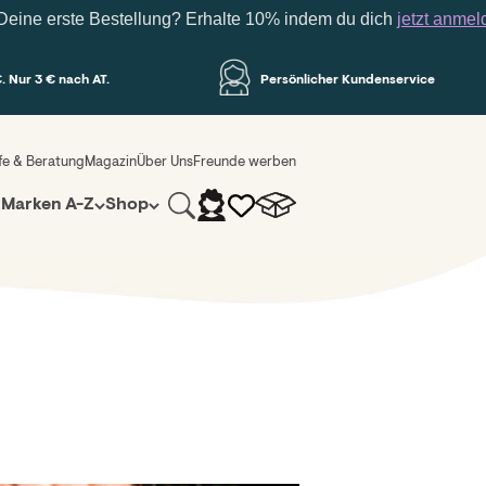
erste Bestellung? Erhalte 10% indem du dich
jetzt anmeldest
. Nur 3 € nach AT.
Persönlicher Kundenservice
lfe & Beratung
Magazin
Über Uns
Freunde werben
Suche
Warenkorb
Anmelden
z
Marken A-Z
Shop