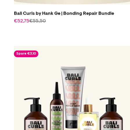
Bali Curls by Hank Ge | Bonding Repair Bundle
Angebot
Regulärer Preis
€52,75
€55,50
Spare €3,10