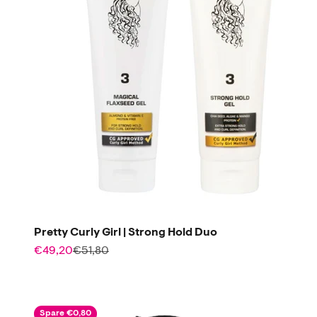
Pretty Curly Girl | Strong Hold Duo
Angebot
Regulärer Preis
€49,20
€51,80
Spare €0,80