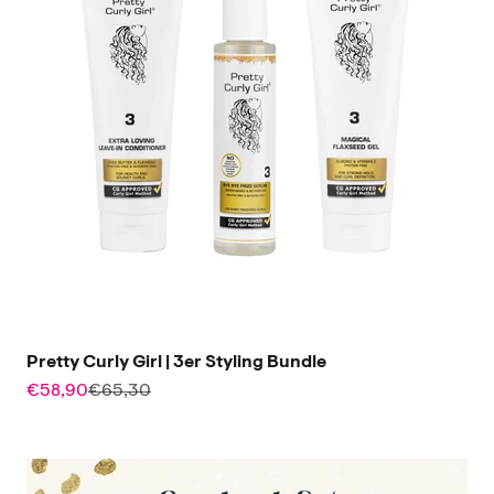
Pretty Curly Girl | 3er Styling Bundle
Angebot
Regulärer Preis
€58,90
€65,30