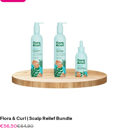
Flora & Curl | Scalp Relief Bundle
Angebot
Regulärer Preis
€56,50
€64,90