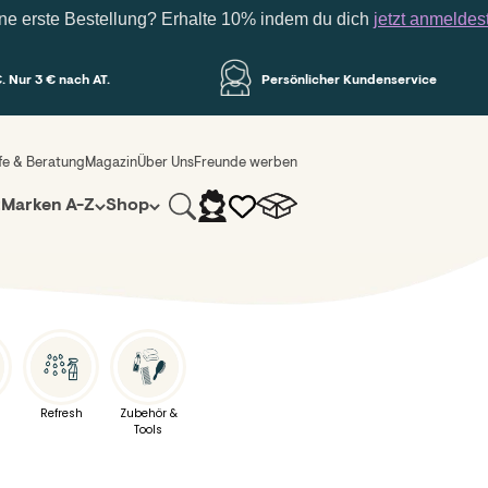
ste Bestellung? Erhalte 10% indem du dich
jetzt anmeldest
. Nur 3 € nach AT.
Persönlicher Kundenservice
lfe & Beratung
Magazin
Über Uns
Freunde werben
Suche
Warenkorb
Anmelden
z
Marken A-Z
Shop
Refresh
Zubehör &
Tools