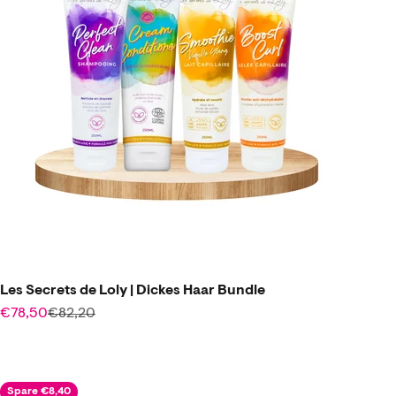
Les Secrets de Loly | Dickes Haar Bundle
Angebot
Regulärer Preis
€78,50
€82,20
Spare €8,40