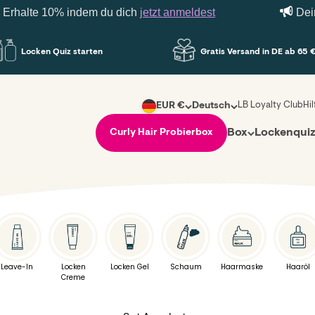
alte 10% indem du dich
jetzt anmeldest
Deine er
Locken Quiz starten
Gratis Versand in DE ab 65 €
LB Loyalty Club
Hi
EUR €
Deutsch
Box
Lockenqui
Curly Hair Probierbox
Leave-In
Locken
Locken Gel
Schaum
Haarmaske
Haaröl
Creme