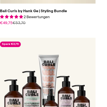
Bali Curls by Hank Ge | Styling Bundle
2 Bewertungen
Angebot
Regulärer Preis
€49,75
€53,70
Spare €3,75