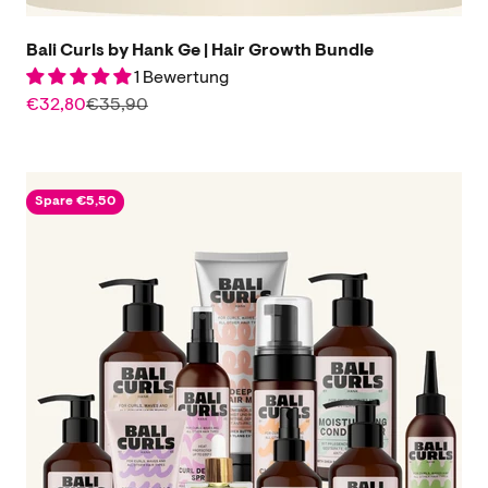
Bali Curls by Hank Ge | Hair Growth Bundle
1 Bewertung
Angebot
Regulärer Preis
€32,80
€35,90
Spare €5,50