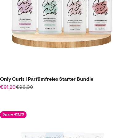
Only Curls | Parfümfreies Starter Bundle
Angebot
Regulärer Preis
€91,20
€96,00
Spare €3,70