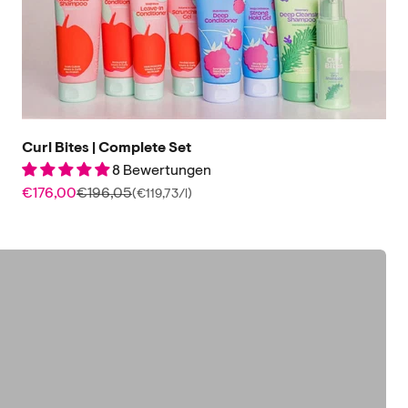
Curl Bites | Complete Set
8 Bewertungen
en.
Angebot
Regulärer Preis
€176,00
€196,05
(€119,73/l)