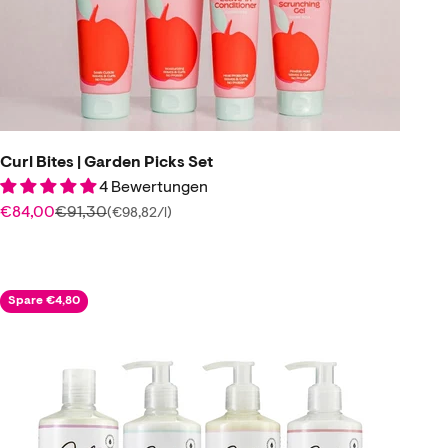
Curl Bites | Garden Picks Set
4 Bewertungen
Angebot
Regulärer Preis
€84,00
€91,30
(€98,82/l)
Spare €4,80