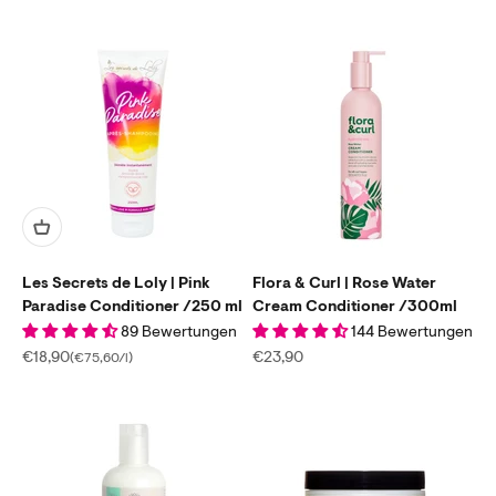
Les Secrets de Loly | Pink
Flora & Curl | Rose Water
Paradise Conditioner /250 ml
Cream Conditioner /300ml
89 Bewertungen
144 Bewertungen
Angebot
Angebot
€18,90
€23,90
(€75,60/l)