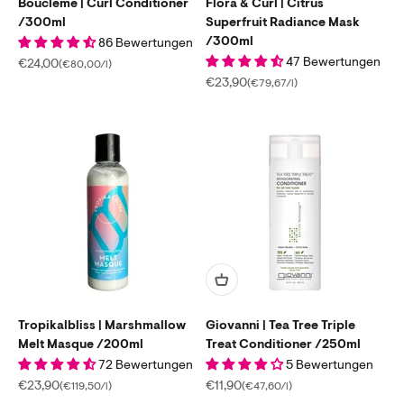
Bouclème | Curl Conditioner
Flora & Curl | Citrus
/300ml
Superfruit Radiance Mask
/300ml
86 Bewertungen
47 Bewertungen
Angebot
€24,00
(€80,00/l)
Angebot
€23,90
(€79,67/l)
Tropikalbliss | Marshmallow
Giovanni | Tea Tree Triple
Melt Masque /200ml
Treat Conditioner /250ml
72 Bewertungen
5 Bewertungen
Angebot
Angebot
€23,90
€11,90
(€119,50/l)
(€47,60/l)