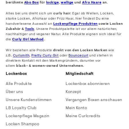
berühmte
Abo Box
für
lockige
,
wellige
und
Afro Haare
an.
Alles bei uns dreht sich um
curly hair
: Egal ob Wellen, Locken,
starke Locken, Afrohaar oder Frizz Haar, hier findest Du eine
handverlesene Auswahl an
Lockenpflege Produkten
sowie Locken
Zubehör &
Tools
. Unsere Produktpalette ist vor allem natürlicher,
nachhaltiger und veganer Natur. Alle Produkte eignen sich ideal für
die
Curly Girl Method
.
Wir beziehen alle Produkte
direkt von den Locken Marken
wie
z.B.
Curlsmith
,
Pretty Curly Girl
oder
Bouncecurl
und stehen in
direktem Kontakt mit den Markengründern, darunter vor
allem
black- & women-owned Unternehmen
.
Lockenbox
Mitgliedschaft
Alle Produkte
Lockenbox abonnieren
Über uns
Konzept
Unsere Kundenstimmen
Vergangen Boxen anschauen
LB Loyalty Club
Mein Konto
Lockenpflege Magazin
Meine Curlcredits
Locken Shampoo