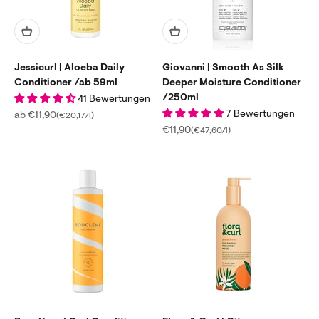
Jessicurl | Aloeba Daily
Giovanni | Smooth As Silk
Conditioner /ab 59ml
Deeper Moisture Conditioner
/250ml
41 Bewertungen
7 Bewertungen
Angebot
ab €11,90
(€20,17/l)
Angebot
€11,90
(€47,60/l)