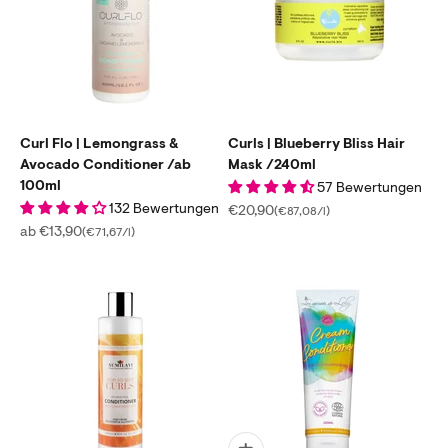
Curl Flo | Lemongrass &
Curls | Blueberry Bliss Hair
Avocado Conditioner /ab
Mask /240ml
100ml
57 Bewertungen
132 Bewertungen
Angebot
€20,90
(€87,08/l)
Angebot
ab €13,90
(€71,67/l)