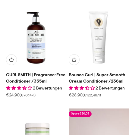
CURLSMITH | Fragrance-Free
Bounce Curl | Super Smooth
Conditioner /355ml
Cream Conditioner /236ml
2 Bewertungen
2 Bewertungen
Angebot
Angebot
€24,90
€28,90
(€70,14/l)
(€122,46/l)
Spare €20,05