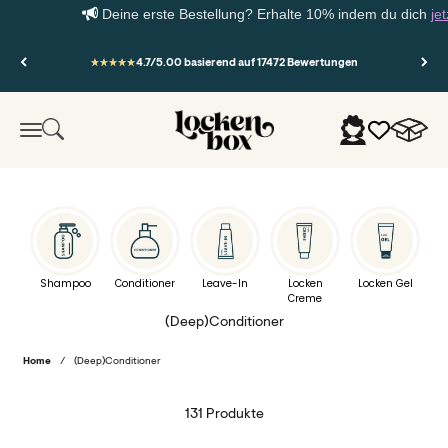
Deine erste Bestellung? Erhalte 10% indem du dich
jetzt 
Zum Inhalt springen
4.7/5.00 basierend auf 17472 Bewertungen
Lockenbox.com
Warenko
Suche
Anmelden
Menü
Shampoo
Conditioner
Leave-In
Locken
Locken Gel
Creme
(Deep)Conditioner
Home
/
(Deep)Conditioner
131 Produkte