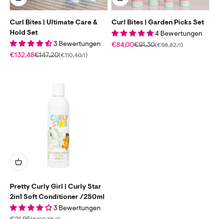
Curl Bites | Ultimate Care &
Curl Bites | Garden Picks Set
Hold Set
4 Bewertungen
3 Bewertungen
Angebot
Regulärer Preis
€84,00
€91,30
(€98,82/l)
Angebot
Regulärer Preis
€132,48
€147,20
(€110,40/l)
Pretty Curly Girl | Curly Star
2in1 Soft Conditioner /250ml
3 Bewertungen