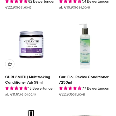
82 Bewertungen
54 Bewertungen
Angebot
Angebot
€22,90
ab €16,90
(€91,60/l)
(€84,50/l)
CURLSMITH | Multitasking
Curl Flo | Revive Conditioner
Conditioner /ab 59ml
/250ml
18 Bewertungen
77 Bewertungen
Angebot
Angebot
ab €11,95
€22,90
(€101,05/l)
(€91,60/l)