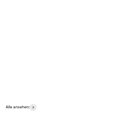
Set erstellen & sparen
Jetzt erstellen
Alle ansehen: