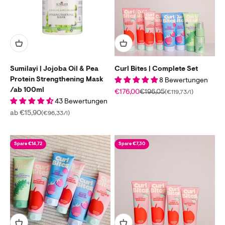
Sumilayi | Jojoba Oil & Pea
Curl Bites | Complete Set
Protein Strengthening Mask
8 Bewertungen
/ab 100ml
Angebot
Regulärer Preis
€176,00
€196,05
(€119,73/l)
43 Bewertungen
Angebot
ab €15,90
(€96,33/l)
Spare €14,72
Spare €7,30