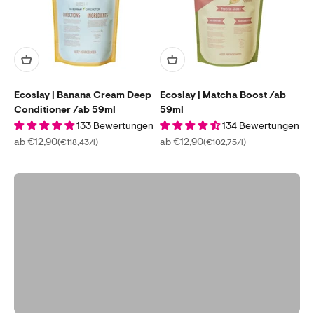
Ecoslay | Banana Cream Deep
Ecoslay | Matcha Boost /ab
Conditioner /ab 59ml
Gratis Online Test machen
59ml
Finde die perfekten Produkte für dich in nur 2 Minuten.
133 Bewertungen
134 Bewertungen
Angebot
Angebot
ab €12,90
ab €12,90
(€118,43/l)
(€102,75/l)
Locken Beratung starten
Zurück