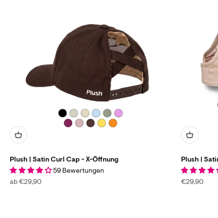
Plush | Satin Curl Cap - X-Öffnung
Plush | Sat
59 Bewertungen
Angebot
Angebot
ab €29,90
€29,90