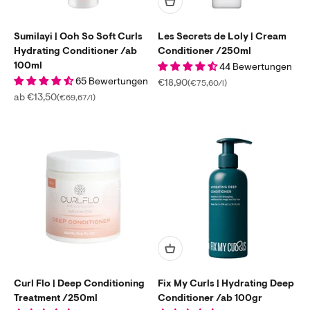
Sumilayi | Ooh So Soft Curls
Les Secrets de Loly | Cream
Hydrating Conditioner /ab
Conditioner /250ml
100ml
44 Bewertungen
65 Bewertungen
Angebot
€18,90
(€75,60/l)
Angebot
ab €13,50
(€69,67/l)
Curl Flo | Deep Conditioning
Fix My Curls | Hydrating Deep
Treatment /250ml
Conditioner /ab 100gr