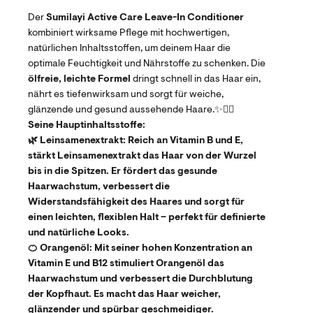
Der
Sumilayi Active Care Leave-In Conditioner
kombiniert wirksame Pflege mit hochwertigen,
natürlichen Inhaltsstoffen, um deinem Haar die
optimale Feuchtigkeit und Nährstoffe zu schenken. Die
ölfreie, leichte Formel
dringt schnell in das Haar ein,
nährt es tiefenwirksam und sorgt für weiche,
glänzende und gesund aussehende Haare.✨💁‍♀️
Seine Hauptinhaltsstoffe:
🌿
Leinsamenextrakt:
Reich an Vitamin B und E,
stärkt Leinsamenextrakt das Haar von der Wurzel
bis in die Spitzen. Er fördert das gesunde
Haarwachstum, verbessert die
Widerstandsfähigkeit des Haares und sorgt für
einen leichten, flexiblen Halt – perfekt für definierte
und natürliche Looks.
🍊
Orangenöl:
Mit seiner hohen Konzentration an
Vitamin E und B12 stimuliert Orangenöl das
Haarwachstum und verbessert die Durchblutung
der Kopfhaut. Es macht das Haar weicher,
glänzender und spürbar geschmeidiger.