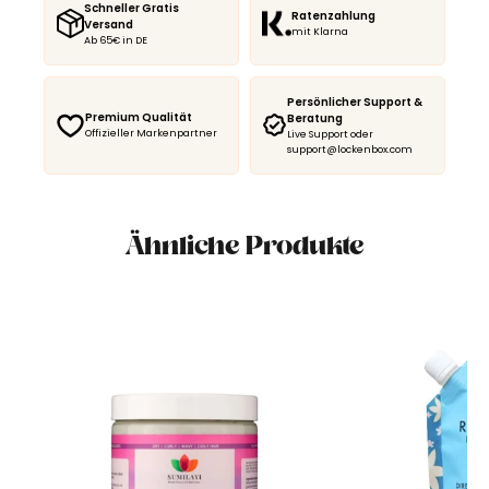
Schneller Gratis
Ratenzahlung
Versand
mit Klarna
Ab 65€ in DE
Persönlicher Support &
Premium Qualität
Beratung
Offizieller Markenpartner
Live Support oder
support@lockenbox.com
Ähnliche Produkte