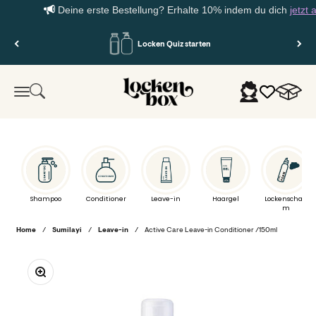
Deine erste Bestellung? Erhalte 10% indem du dich
jetzt anme
Zum Inhalt springen
Gratis Versand in DE ab 65 €. Nur 3 € nach AT.
Lockenbox.com
Warenko
Suche
Anmelden
Menü
Shampoo
Conditioner
Leave-in
Haargel
Lockenschau
m
Home
/
Sumilayi
/
Leave-in
/
Active Care Leave-in Conditioner /150ml
Bild vergrößern