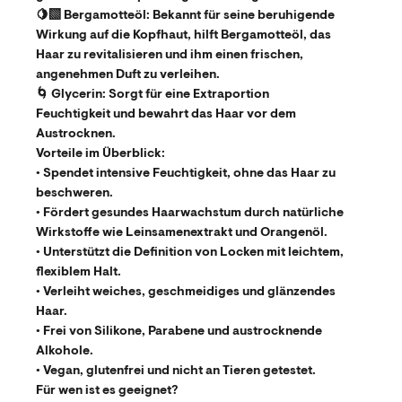
🍋‍🟩
Bergamotteöl:
Bekannt für seine beruhigende
Wirkung auf die Kopfhaut, hilft Bergamotteöl, das
Haar zu revitalisieren und ihm einen frischen,
angenehmen Duft zu verleihen.
🌀
Glycerin:
Sorgt für eine Extraportion
Feuchtigkeit und bewahrt das Haar vor dem
Austrocknen.
Vorteile im Überblick:
• Spendet intensive Feuchtigkeit, ohne das Haar zu
beschweren.
• Fördert gesundes Haarwachstum durch natürliche
Wirkstoffe wie Leinsamenextrakt und Orangenöl.
• Unterstützt die Definition von Locken mit leichtem,
flexiblem Halt.
• Verleiht weiches, geschmeidiges und glänzendes
Haar.
• Frei von Silikone, Parabene und austrocknende
Alkohole.
• Vegan, glutenfrei und nicht an Tieren getestet.
Für wen ist es geeignet?