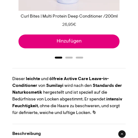
Curl Bites | Multi Protein Deep Conditioner /200ml
Price
26,95€
Hinzufügen
Dieser
leichte
und
ölfreie Active Care Leave-in-
Conditioner
von
Sumilayi
wird nach den
Standards der
Naturkosmetik
hergestellt und ist speziell auf die
Bedürfnisse von Locken abgestimmt. Er spendet
intensiv
Feuchtigkeit
, ohne die Haare zu beschweren, und sorgt
für definierte, weiche und luftige Locken. 🌀
Beschreibung