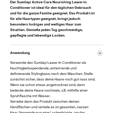
Der
Sumilayi Active Care Nourishing Leave-in
Conditioner
ist ideal für den täglichen Gebrauch
und für die ganze Familie geeignet. Das Produkt ist
für
alle Haartypen geeignet
, bringt jedoch
besonders lockiges und welliges Haar zum
Strahlen. Genieße jeden Tag geschmeidige,
gepflegte und lebendige Locken.
Anwendung
Verwende den Sumilayi Leave-In Conditioner als
feuchtigkeitsspendende, entwirrende und
definierende Stylingbasis nach dem Waschen. Stelle
zunächst sicher, dass deine Haare noch gut nass sind.
Wenn sie schon etwas angetrocknet sind, dann
bedecke deine Haare nochmals, z.B. mithilfe einer
Sprühflasche mit Wasser.
Verreibe dann das Produkt zwischen deinen
Handflächen und verteile es im gesamten, nassen
Haar. Verwende nun eine Lockenbürste, um das