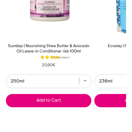
Sumilayi | Nourishing Shea Butter & Avocado
Ecoslay | Ri
Oil Leave-in Conditioner /ab 100ml
(
61
Reviews
)
Price
20,90€
Add to Cart
Add