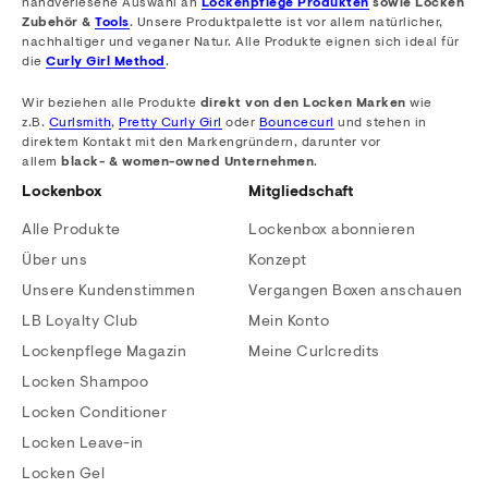
handverlesene Auswahl an
Lockenpflege Produkten
sowie Locken
Zubehör &
Tools
. Unsere Produktpalette ist vor allem natürlicher,
nachhaltiger und veganer Natur. Alle Produkte eignen sich ideal für
die
Curly Girl Method
.
Wir beziehen alle Produkte
direkt von den Locken Marken
wie
z.B.
Curlsmith
,
Pretty Curly Girl
oder
Bouncecurl
und stehen in
direktem Kontakt mit den Markengründern, darunter vor
allem
black- & women-owned Unternehmen
.
Lockenbox
Mitgliedschaft
Alle Produkte
Lockenbox abonnieren
Über uns
Konzept
Unsere Kundenstimmen
Vergangen Boxen anschauen
LB Loyalty Club
Mein Konto
Lockenpflege Magazin
Meine Curlcredits
Locken Shampoo
Locken Conditioner
Locken Leave-in
Locken Gel