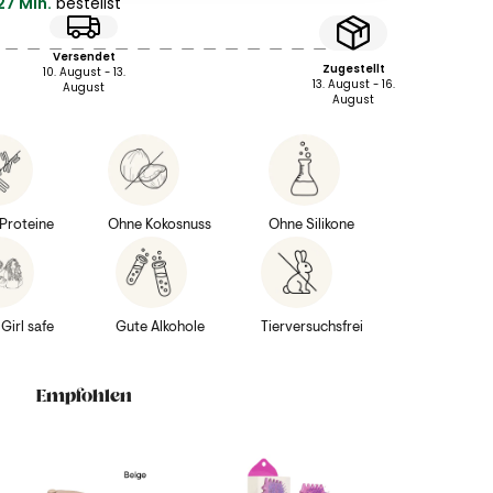
27 Min.
bestellst
Versendet
Zugestellt
10. August - 13.
13. August - 16.
August
August
Proteine
Ohne Kokosnuss
Ohne Silikone
Girl safe
Gute Alkohole
Tierversuchsfrei
Empfohlen