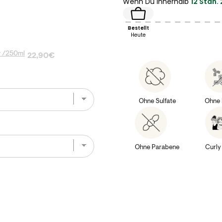
Wenn Du innerhalb
12 Stdn. 
Bestellt
Heute
y /250ml
Price
0ml for bundle
22,90€
Ohne Sulfate
Ohne 
e
Ohne Parabene
Curly 