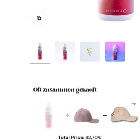
Bild vergrößern
Oft zusammen gekauft
Price
Total Price:
82,70€