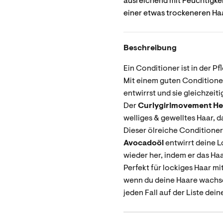
ausreichend mit Feuchtigkeit
einer etwas trockeneren Haa
Beschreibung
Ein Conditioner ist in der P
Mit einem guten Conditioner
entwirrst und sie gleichzeit
Der
Curlygirlmovement He
welliges & gewelltes Haar, 
Dieser ölreiche Conditioner
Avocadoöl
entwirrt deine L
wieder her, indem er das Ha
Perfekt für lockiges Haar m
wenn du deine Haare wachse
jeden Fall auf der Liste dei