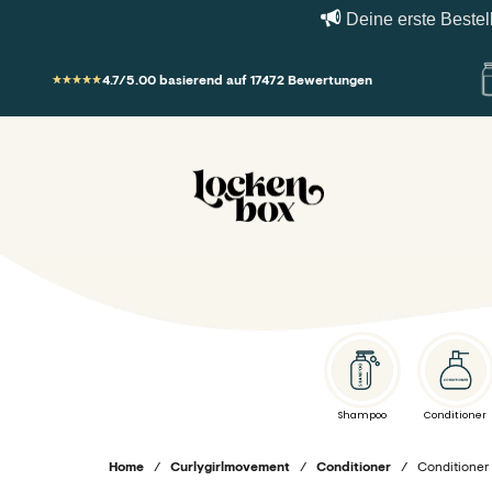
Deine erste Bestellun
Zum Inhalt springen
4.7/5.00 basierend auf 17472 Bewertungen
Lockenbox.com
Shampoo
Conditioner
Home
/
Curlygirlmovement
/
Conditioner
/
Conditioner