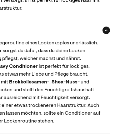
 versorgt. Er ist perfekt für lockiges Haar mit
rstruktur.
flegeroutine eines Lockenkopfes unerlässlich.
 sorgst du dafür, dass du deine Locken
ig pflegst, weicher machst und nährst.
avy Conditioner
ist perfekt für lockiges,
das etwas mehr Liebe und Pflege braucht.
 mit
Brokkoliesamen-
,
Shea-Nuss-
und
ocken und stellt den Feuchtigkeitshaushalt
ar ausreichend mit Feuchtigkeit versorgt.
it einer etwas trockeneren Haarstruktur. Auch
n lassen möchten, sollte ein Conditioner auf
ner Lockenroutine stehen.