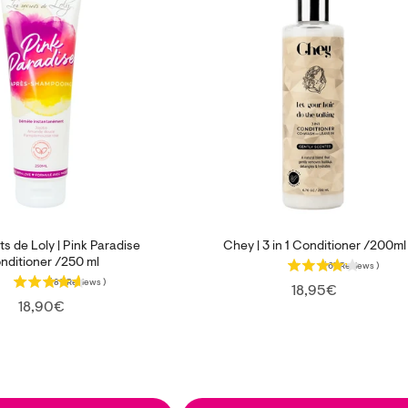
s de Loly | Pink Paradise
Chey | 3 in 1 Conditioner /200ml
nditioner /250 ml
(
67
Reviews
)
(
89
Reviews
)
Price
18,95€
Price
18,90€