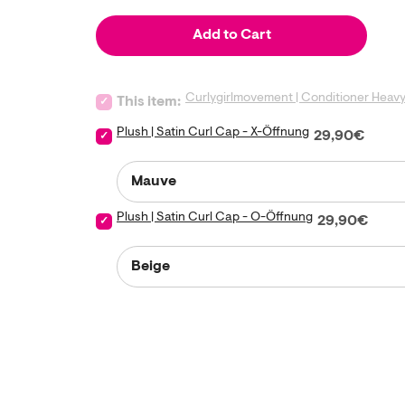
Add to Cart
Curlygirlmovement | Conditioner Heav
Select Curlygirlmovement | Conditioner Heavy /25
This item:
Plush | Satin Curl Cap - X-Öffnung
Price
Select Plush | Satin Curl Cap - X-Öffnung for bundle
29,90€
Plush | Satin Curl Cap - O-Öffnung
Price
Select Plush | Satin Curl Cap - O-Öffnung for bundl
29,90€