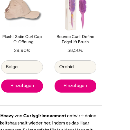
Plush | Satin Curl Cap
Bounce Curl | Define
- O-Öffnung
EdgeLift Brush
Price
Price
29,90€
38,50€
Hinzufügen
Hinzufügen
 Heavy
von
Curlygirlmovement
entwirrt deine
gkeitshaushalt wieder her, indem es das Haar