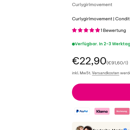
Curlygirlmovement
Curlygirlmovement | Condi
1 Bewertung
Verfügbar. In 2-3 Werktage
Angebot
€22,90
(€91,60/l)
inkl. MwSt.
Versandkosten
werde