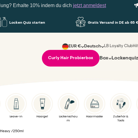
g? Erhalte 10% indem du dich
jetzt anmeldest
De
Locken Quiz starten
Gratis Versand in DE ab 65 €
LB Loyalty Club
Hi
EUR €
Deutsch
Box
Lockenqui
Curly Hair Probierbox
Leave-in
Haargel
Lockenschau
Haarmaske
Zubehör &
m
Tools
 Heavy /250ml