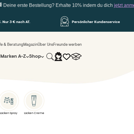
ine erste Bestellung? Erhalte 10% indem du dich
jetzt anmelde
. Nur 3 € nach AT.
Persönlicher Kundenservice
lfe & Beratung
Magazin
Über Uns
Freunde werben
Suche
Warenkorb
Anmelden
z
Marken A-Z
Shop
Locken Spray
Locken Creme