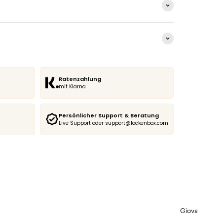
Ratenzahlung
mit Klarna
Persönlicher Support & Beratung
Live Support oder support@lockenbox.com
Giovanni | Te