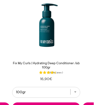
Fix My Curls | Hydrating Deep Conditioner /ab
100gr
(
54
Reviews
)
Price
16,90€