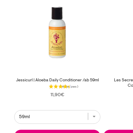
Jessicurl | Aloeba Daily Conditioner /ab 59ml
Les Secret
Co
(
41
Reviews
)
Price
11,90€