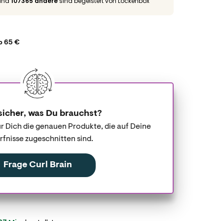
und
107365 andere
sind begeistert von Lockenbox
b 65 €
sicher, was Du brauchst?
für Dich die genauen Produkte, die auf Deine
fnisse zugeschnitten sind.
Frage Curl Brain