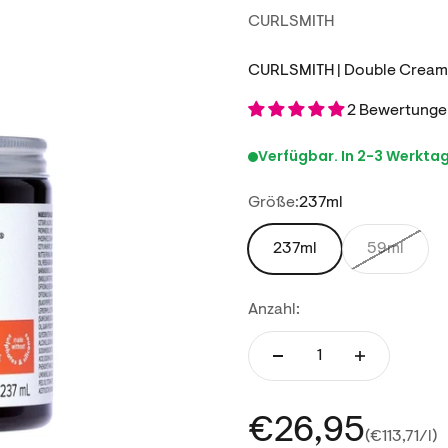
CURLSMITH
CURLSMITH | Double Cream
2 Bewertunge
Verfügbar. In 2-3 Werktage
Größe:
237ml
237ml
59ml
Anzahl:
Angebot
€26,95
(€113,71/l)