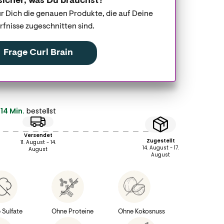
sicher, was Du brauchst?
für Dich die genauen Produkte, die auf Deine
fnisse zugeschnitten sind.
Frage Curl Brain
14 Min.
bestellst
Versendet
Zugestellt
11. August - 14.
14. August - 17.
August
August
 Sulfate
Ohne Proteine
Ohne Kokosnuss