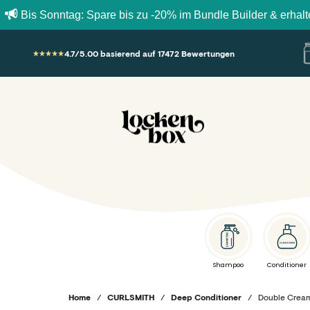
Sonntag: Spare bis zu -20% im Bundle Builder & erhalte deine 
Zum Inhalt springen
4.7/5.00 basierend auf 17472 Bewertungen
Lockenbox.com
Shampoo
Conditioner
Home
/
CURLSMITH
/
Deep Conditioner
/
Double Crea