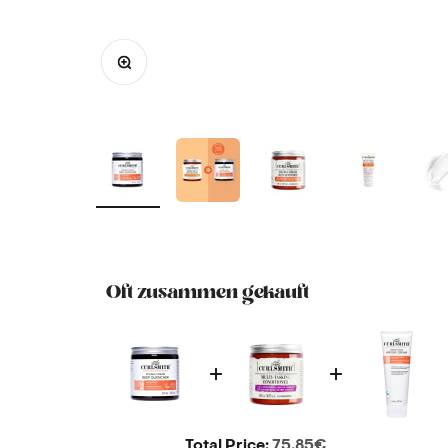
Bild vergrößern
Oft zusammen gekauft
Price
Total Price:
75,85€