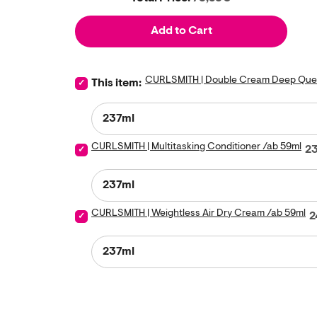
Add to Cart
CURLSMITH | Double Cream Deep Que
Select CURLSMITH | Double Cream Deep Quencher 
This item:
CURLSMITH | Multitasking Conditioner /ab 59ml
Pr
Select CURLSMITH | Multitasking Conditioner /ab 5
2
CURLSMITH | Weightless Air Dry Cream /ab 59ml
P
Select CURLSMITH | Weightless Air Dry Cream /ab 
2