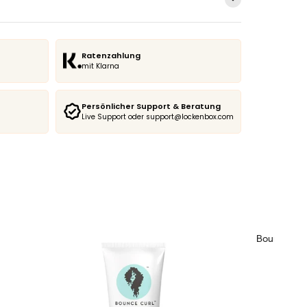
Ratenzahlung
mit Klarna
Persönlicher Support & Beratung
Live Support oder support@lockenbox.com
Bounce Curl