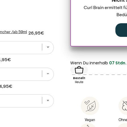
Nicht 
Curl Brain ermittelt 
Bedür
ncher /ab 59ml
Price
/ab 59ml for bundle
26,95€
ice
9ml for bundle
3,95€
Wenn Du innerhalb
07 Stdn. 
Bestellt
Heute
rice
59ml for bundle
4,95€
Vegan
Ohne