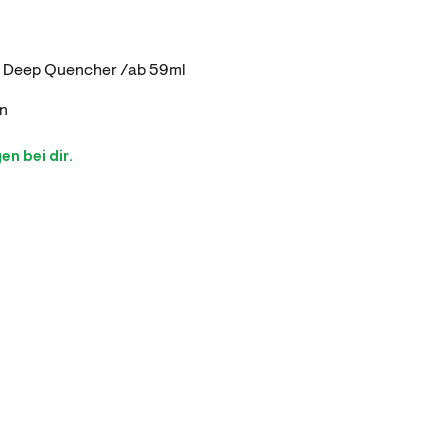
 Deep Quencher /ab 59ml
n
n bei dir.