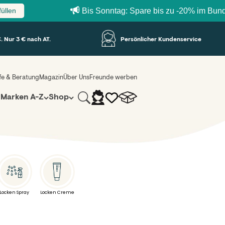
Bis Sonntag: Spare bis zu -20% im Bundle Builde
. Nur 3 € nach AT.
Persönlicher Kundenservice
lfe & Beratung
Magazin
Über Uns
Freunde werben
Suche
Warenkorb
Anmelden
z
Marken A-Z
Shop
Locken Spray
Locken Creme