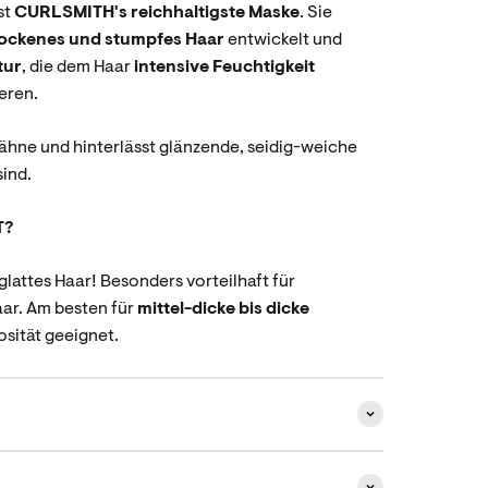
st
CURLSMITH's reichhaltigste Maske
. Sie
rockenes und stumpfes Haar
entwickelt und
tur
, die dem Haar
intensive Feuchtigkeit
eren.
rähne und hinterlässt glänzende, seidig-weiche
sind.
T?
lattes Haar! Besonders vorteilhaft für
ar. Am besten für
mittel-dicke bis dicke
osität geeignet.