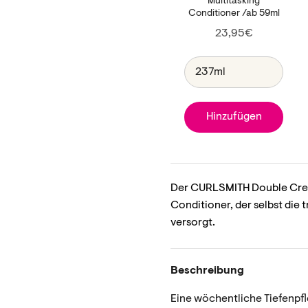
Multitasking
Conditioner /ab 59ml
Price
23,95€
Hinzufügen
Der CURLSMITH Double Crea
Conditioner, der selbst die
versorgt.
Beschreibung
Eine wöchentliche Tiefenpfle