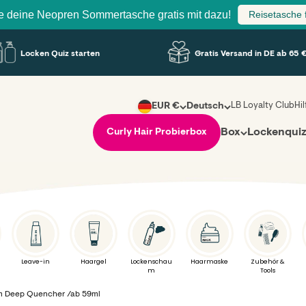
Neopren Sommertasche gratis mit dazu!
Reisetasche füllen
Locken Quiz starten
Gratis Versand in DE ab 65 €
LB Loyalty Club
Hi
EUR €
Deutsch
Box
Lockenqui
Curly Hair Probierbox
Leave-in
Haargel
Lockenschau
Haarmaske
Zubehör &
m
Tools
m Deep Quencher /ab 59ml