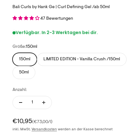
Bali Curls by Hank Ge | Curl Defining Gel /ab 50ml
47 Bewertungen
Verfügbar. In 2-3 Werktagen bei dir.
Größe:
150ml
150ml
LIMITED EDITION - Vanilla Crush /150ml
50ml
Anzahl:
Angebot
€10,95
(€73,00/l)
inkl. MwSt.
Versandkosten
werden an der Kasse berechnet