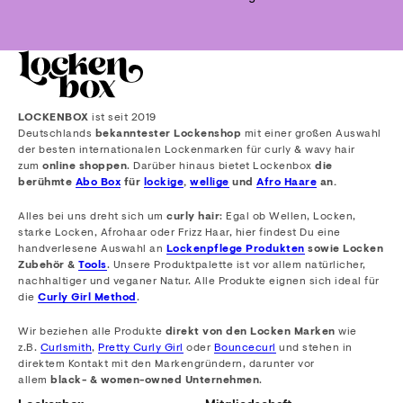
LOCKENBOX
ist seit 2019
Deutschlands
bekanntester Lockenshop
mit einer großen Auswahl
der besten internationalen Lockenmarken für curly & wavy hair
zum
online shoppen
. Darüber hinaus bietet Lockenbox
die
berühmte
Abo Box
für
lockige
,
wellige
und
Afro Haare
an.
Alles bei uns dreht sich um
curly hair
: Egal ob Wellen, Locken,
starke Locken, Afrohaar oder Frizz Haar, hier findest Du eine
handverlesene Auswahl an
Lockenpflege Produkten
sowie Locken
Zubehör &
Tools
. Unsere Produktpalette ist vor allem natürlicher,
nachhaltiger und veganer Natur. Alle Produkte eignen sich ideal für
die
Curly Girl Method
.
Wir beziehen alle Produkte
direkt von den Locken Marken
wie
z.B.
Curlsmith
,
Pretty Curly Girl
oder
Bouncecurl
und stehen in
direktem Kontakt mit den Markengründern, darunter vor
allem
black- & women-owned Unternehmen
.