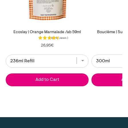
Ecoslay | Orange Marmalade /ab 59ml
Bouclème | Super
(
185
Reviews
)
Price
26,95€
Add to Cart
Add