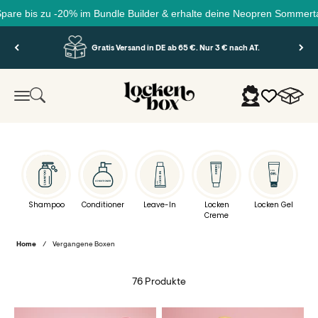
zu -20% im Bundle Builder & erhalte deine Neopren Sommertasche grati
Zum Inhalt springen
Gratis Versand in DE ab 65 €. Nur 3 € nach AT.
Lockenbox.com
Warenko
Suche
Anmelden
Menü
Shampoo
Conditioner
Leave-In
Locken
Locken Gel
Creme
Home
/
Vergangene Boxen
76 Produkte