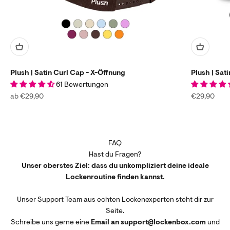
Plush | Satin Curl Cap - X-Öffnung
Plush | Sat
61 Bewertungen
Angebot
Angebot
ab €29,90
€29,90
FAQ
Hast du Fragen?
Unser oberstes Ziel: dass du unkompliziert deine ideale
Lockenroutine finden kannst.
Unser Support Team aus echten Lockenexperten steht dir zur
Seite.
Schreibe uns gerne eine
Email an support@lockenbox.com
und