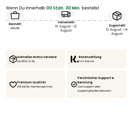
Wenn Du innerhalb
00 Stdn. 30 Min.
bestellst
Versendet
Bestellt
Zugestellt
10. August - 12.
Heute
12. August - 14.
August
August
Schneller Gratis Versand
Ratenzahlung
Ab 65 € in DE
mit Klarna
Persönlicher Support &
Premium Qualität
Beratung
Offizieller Markenpartner
Live Support oder
support@lockenbox.com
Locken Quiz starten
Quiz starten