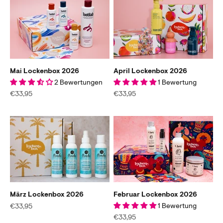
Mai Lockenbox 2026
April Lockenbox 2026
2 Bewertungen
1 Bewertung
Angebot
Angebot
€33,95
€33,95
März Lockenbox 2026
Gratis Online Test machen
Februar Lockenbox 2026
Finde die perfekten Produkte für dich in nur 2 Minuten.
Angebot
1 Bewertung
€33,95
Angebot
€33,95