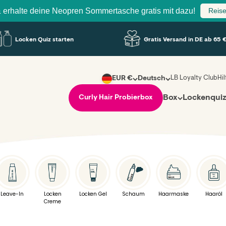
 deine Neopren Sommertasche gratis mit dazu!
Reisetasche fül
Locken Quiz starten
Gratis Versand in DE ab 65 €
LB Loyalty Club
Hi
EUR €
Deutsch
Box
Lockenqui
Curly Hair Probierbox
Leave-In
Locken
Locken Gel
Schaum
Haarmaske
Haaröl
Creme