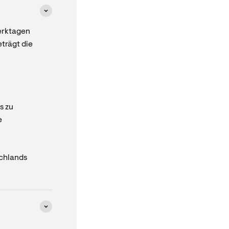
erktagen
trägt die
s zu
e
schlands