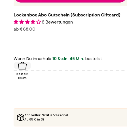
Lockenbox Abo Gutschein (Subscription Giftcard)
6 Bewertungen
Angebot
ab €68,00
Wenn Du innerhalb
10 Stdn. 46 Min.
bestellst
Bestellt
Heute
Schneller Gratis Versand
Ab 65 € in DE