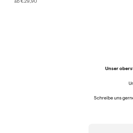
Angebot
ab €29,90
Unser oberst
U
Schreibe uns gern