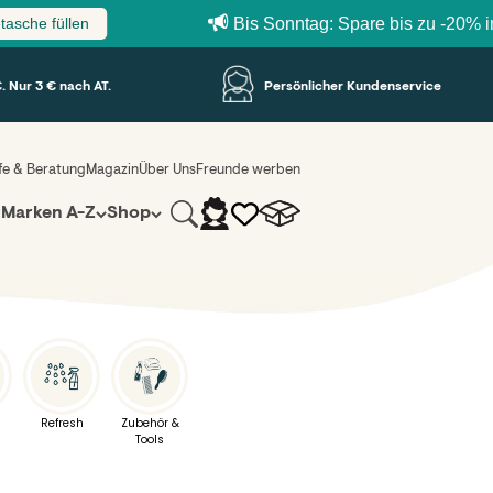
len
Bis Sonntag: Spare bis zu -20% im Bundle
. Nur 3 € nach AT.
Persönlicher Kundenservice
lfe & Beratung
Magazin
Über Uns
Freunde werben
Suche
Warenkorb
Anmelden
z
Marken A-Z
Shop
Refresh
Zubehör &
Tools