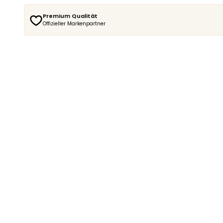
Premium Qualität
Offizieller Markenpartner
Locken Quiz starten
Quiz starten
Set erstellen & sparen