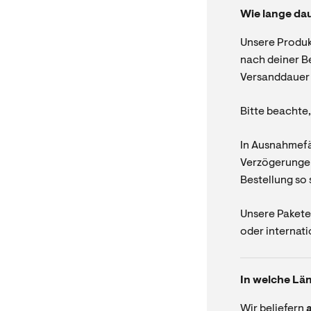
Wie lange da
Unsere Produk
nach deiner Be
Versanddauer 
Bitte beachte
In Ausnahmefä
Verzögerungen
Bestellung so 
Unsere Pakete
oder internati
In welche Län
Wir beliefern