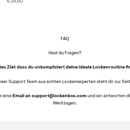
Angebot
€29,90
FAQ
Hast du Fragen?
es Ziel: dass du unkompliziert deine ideale Lockenroutine f
nser Support Team aus echten Lockenexperten steht dir zur Seit
e eine
Email an support@lockenbox.com
und wir antworten di
Werktagen.