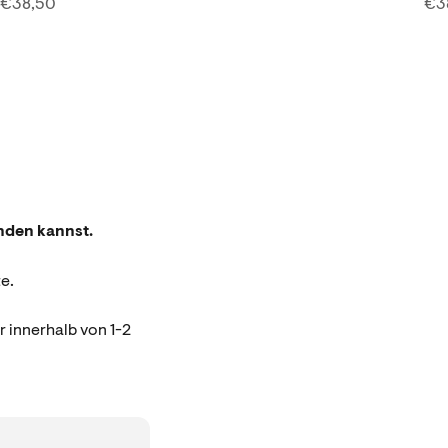
Angebot
An
€38,50
€3
inden kannst.
e.
r innerhalb von 1-2