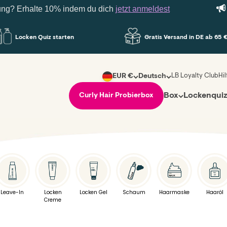
? Erhalte 10% indem du dich
jetzt anmeldest
Dei
Locken Quiz starten
Gratis Versand in DE ab 65 €
LB Loyalty Club
Hi
EUR €
Deutsch
Box
Lockenqui
Curly Hair Probierbox
Leave-In
Locken
Locken Gel
Schaum
Haarmaske
Haaröl
Creme