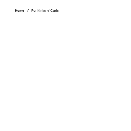
Home
/
For Kinks n' Curls