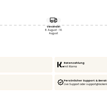
Versendet
8. August - 10.
August
Ratenzahlung
mit Klarna
Persönlicher Support & Bera
Live Support oder support@locke
Cu