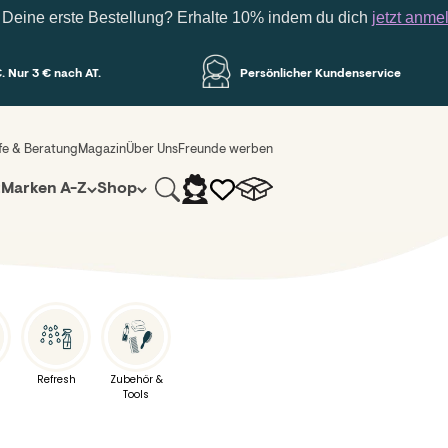
ne erste Bestellung? Erhalte 10% indem du dich
jetzt anmeldes
. Nur 3 € nach AT.
Persönlicher Kundenservice
lfe & Beratung
Magazin
Über Uns
Freunde werben
Suche
Warenkorb
Anmelden
z
Marken A-Z
Shop
Refresh
Zubehör &
Tools