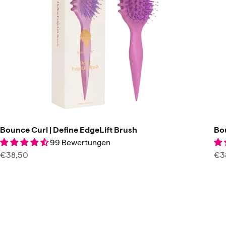
Bounce Curl | Define EdgeLift Brush
Bou
99 Bewertungen
Angebot
An
€38,50
€3