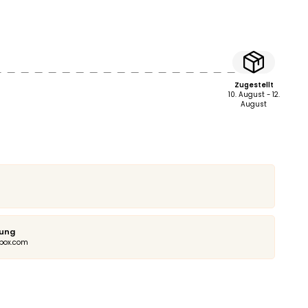
Zugestellt
10. August - 12.
August
tung
nbox.com
rly Hair Methode Probierbox