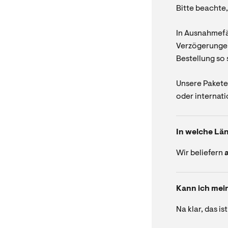
Bitte beachte
In Ausnahmefä
Verzögerungen
Bestellung so 
Unsere Pakete
oder internati
In welche Län
Wir beliefern
Kann ich mein
Na klar, das is