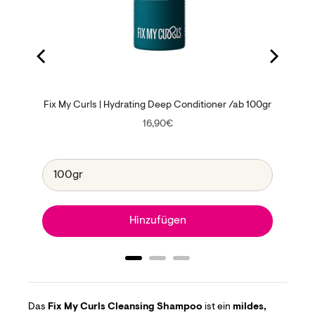
ng Foam
Fix My Curls | Hydrating Deep Conditioner /ab 100gr
Price
16,90€
Hinzufügen
Das
Fix My Curls Cleansing Shampoo
ist ein
mildes,