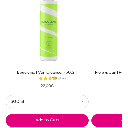
Bouclème | Curl Cleanser /300ml
Flora & Curl | R
(
57
Reviews
)
Price
22,00€
Add to Cart
Add