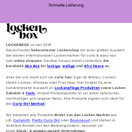
Schnelle Lieferung
LOCKENBOX
ist seit 2019
Deutschlands
bekanntester Lockenshop
mit einer großen Auswahl
der besten internationalen Lockenmarken für curly & wavy hair
zum
online shoppen
. Darüber hinaus bietet Lockenbox
die
berühmte
Abo Box
für
lockige
,
wellige
und
Afro Haare
an.
Alles bei uns dreht sich um
curly hair
: Egal ob Wellen, Locken,
starke Locken, Afrohaar oder Frizz Haar, hier findest Du eine
handverlesene Auswahl an
Lockenpflege Produkten
sowie Locken
Zubehör &
Tools
. Unsere Produktpalette ist vor allem natürlicher,
nachhaltiger und veganer Natur. Alle Produkte eignen sich ideal für
die
Curly Girl Method
.
Wir beziehen alle Produkte
direkt von den Locken Marken
wie
z.B.
Curlsmith
,
Pretty Curly Girl
oder
Bouncecurl
und stehen in
direktem Kontakt mit den Markengründern, darunter vor
allem
black- & women-owned Unternehmen
.