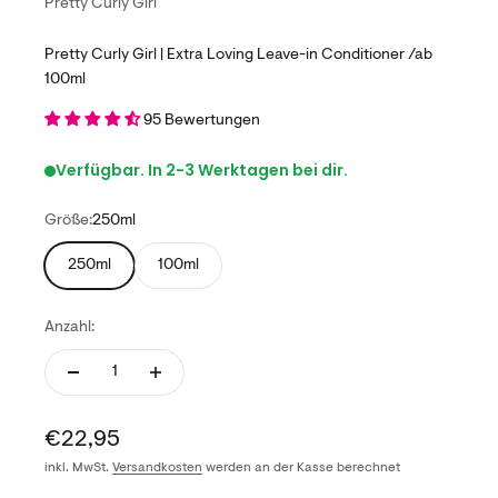
Pretty Curly Girl
Pretty Curly Girl | Extra Loving Leave-in Conditioner /ab
100ml
95 Bewertungen
Verfügbar. In 2-3 Werktagen bei dir.
Größe:
250ml
250ml
100ml
Anzahl:
Angebot
€22,95
inkl. MwSt.
Versandkosten
werden an der Kasse berechnet