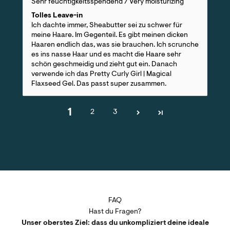
Sehr feuchtigkeitsspendend / Very moisturizing
Tolles Leave-in
Ich dachte immer, Sheabutter sei zu schwer für
meine Haare. Im Gegenteil. Es gibt meinen dicken
Haaren endlich das, was sie brauchen. Ich scrunche
es ins nasse Haar und es macht die Haare sehr
schön geschmeidig und zieht gut ein. Danach
verwende ich das Pretty Curly Girl | Magical
Flaxseed Gel. Das passt super zusammen.
1
2
3
FAQ
Hast du Fragen?
Unser oberstes Ziel: dass du unkompliziert deine ideale