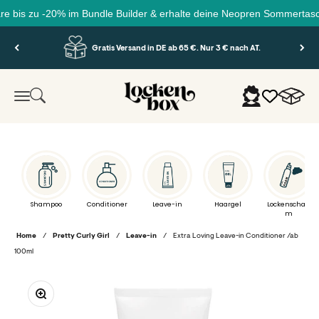
zu -20% im Bundle Builder & erhalte deine Neopren Sommertasche grati
Zum Inhalt springen
Gratis Versand in DE ab 65 €. Nur 3 € nach AT.
Lockenbox.com
Warenko
Suche
Anmelden
Menü
Shampoo
Conditioner
Leave-in
Haargel
Lockenschau
m
Home
/
Pretty Curly Girl
/
Leave-in
/
Extra Loving Leave-in Conditioner /ab
100ml
Bild vergrößern