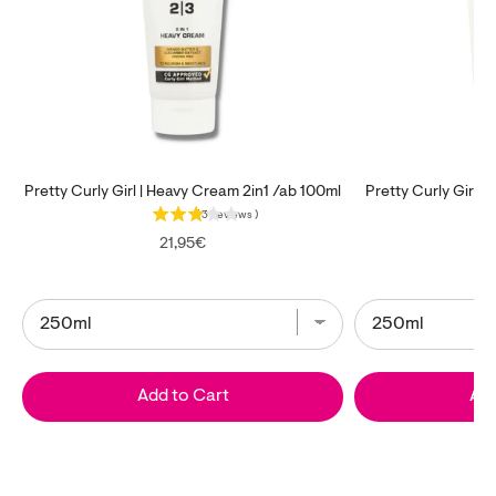
Pretty Curly Girl | Heavy Cream 2in1 /ab 100ml
Pretty Curly Girl |
/a
(
3
Reviews
)
Price
21,95€
Add to Cart
Add