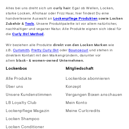
Alles bei uns dreht sich um
curly hair
: Egal ob Wellen, Locken,
starke Locken, Afrohaar oder Frizz Haar, hier findest Du eine
handverlesene Auswahl an
Lockenpflege Produkten
sowie Locken
Zubehör &
Tools
. Unsere Produktpalette ist vor allem natürlicher,
nachhaltiger und veganer Natur. Alle Produkte eignen sich ideal für
die
Curly Girl Method
.
Wir beziehen alle Produkte
direkt von den Locken Marken
wie
z.B.
Curlsmith
,
Pretty Curly Girl
oder
Bouncecurl
und stehen in
direktem Kontakt mit den Markengründern, darunter vor
allem
black- & women-owned Unternehmen
.
Lockenbox
Mitgliedschaft
Alle Produkte
Lockenbox abonnieren
Über uns
Konzept
Unsere Kundenstimmen
Vergangen Boxen anschauen
LB Loyalty Club
Mein Konto
Lockenpflege Magazin
Meine Curlcredits
Locken Shampoo
Locken Conditioner