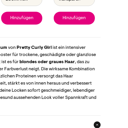
Hinzufügen
Hinzufügen
erum
von
Pretty Curly Girl
ist ein intensiver
oster für trockene, geschädigte oder glanzlose
ist es für
blondes oder graues Haar
, das zu
er Farbverlust neigt. Die wirksame Kombination
zlichen Proteinen versorgt das Haar
it, stärkt es von innen heraus und verbessert
n deine Locken sofort geschmeidiger, lebendiger
 gesund aussehenden Look voller Spannkraft und