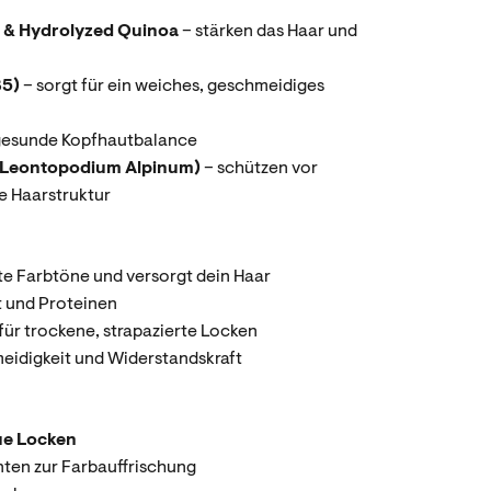
n & Hydrolyzed Quinoa
– stärken das Haar und
B5)
– sorgt für ein weiches, geschmeidiges
 gesunde Kopfhautbalance
(Leontopodium Alpinum)
– schützen vor
e Haarstruktur
te Farbtöne und versorgt dein Haar
t und Proteinen
für trockene, strapazierte Locken
eidigkeit und Widerstandskraft
ue Locken
nten zur Farbauffrischung