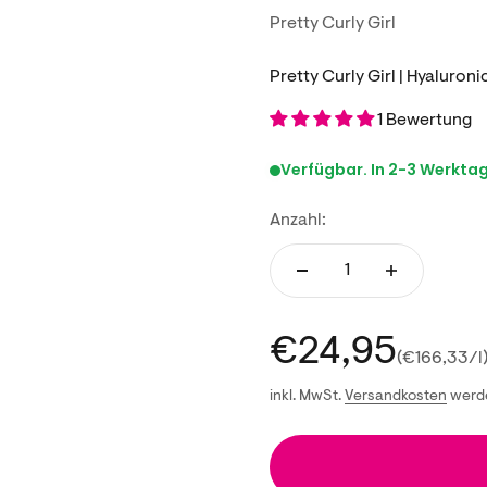
Pretty Curly Girl
Pretty Curly Girl | Hyaluro
1 Bewertung
Verfügbar. In 2-3 Werktage
Anzahl:
Angebot
€24,95
(€166,33/l
inkl. MwSt.
Versandkosten
werde