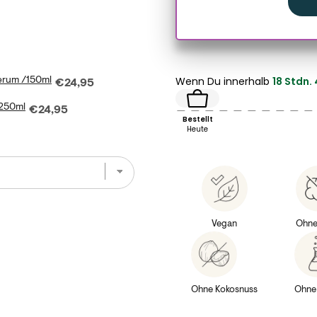
Wenn Du innerhalb
18 Stdn. 
Serum /150ml
Price
 /150ml for bundle
€24,95
/250ml
Price
hampoo /250ml for bundle
€24,95
Bestellt
Heute
ndle
Vegan
Ohne
Ohne Kokosnuss
Ohne 