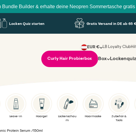
Builder & erhalte deine Neopren Sommertasche gratis mit dazu
Locken Quiz starten
Gratis Versand in DE ab 65 €
LB Loyalty Club
Hi
EUR €
Box
Lockenqui
Curly Hair Probierbox
Leave-in
Haargel
Lockenschau
Haarmaske
Zubehör &
m
Tools
onic Protein Serum /150ml