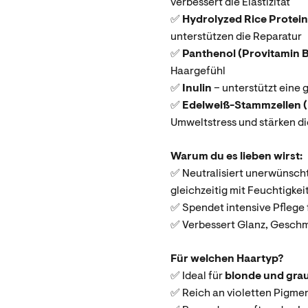
verbessert die Elastizität
✅
Hydrolyzed Rice Protei
unterstützen die Reparatur
✅
Panthenol (Provitamin 
Haargefühl
✅
Inulin
– unterstützt eine
✅
Edelweiß-Stammzellen 
Umweltstress und stärken di
Warum du es lieben wirst:
✅ Neutralisiert unerwünsch
gleichzeitig mit Feuchtigkei
✅ Spendet intensive Pflege 
✅ Verbessert Glanz, Geschm
Für welchen Haartyp?
✅ Ideal für
blonde und gra
✅ Reich an violetten Pigme