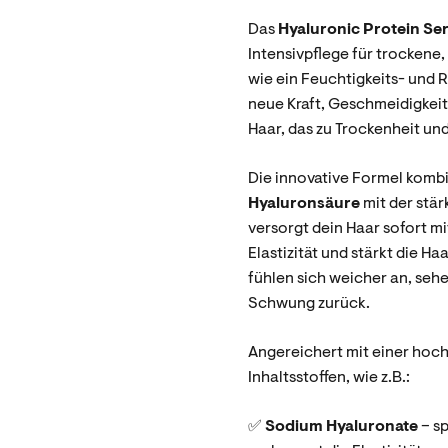
Das
Hyaluronic Protein S
Intensivpflege für trockene,
wie ein Feuchtigkeits- und 
neue Kraft, Geschmeidigkeit
Haar, das zu Trockenheit und
Die innovative Formel kombin
Hyaluronsäure
mit der stär
versorgt dein Haar sofort mi
Elastizität und stärkt die H
fühlen sich weicher an, seh
Schwung zurück.
Angereichert mit einer ho
Inhaltsstoffen, wie z.B.:
✅
Sodium Hyaluronate
– s