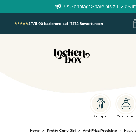
Bis Sonntag: Spare bis zu -20% im Bundle 
Zum Inhalt springen
4.7/5.00 basierend auf 17472 Bewertungen
Lockenbox.com
Shampoo
Conditioner
Home
/
Pretty Curly Girl
/
Anti-Frizz Produkte
/
Hyalur