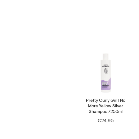
Pretty Curly Girl | No
More Yellow Silver
Shampoo /250ml
Price
€24,95