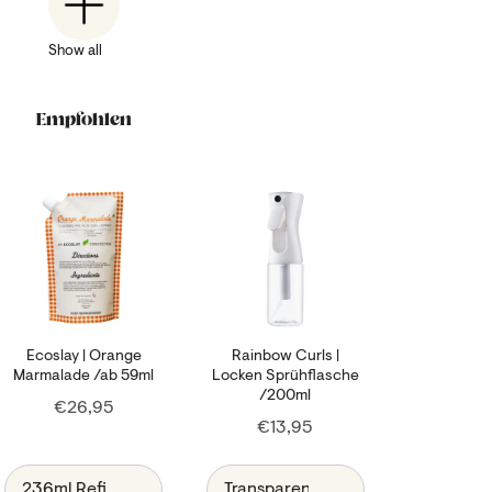
Show all
Empfohlen
Ecoslay | Orange
Rainbow Curls |
Marmalade /ab 59ml
Locken Sprühflasche
/200ml
Price
€26,95
Price
€13,95