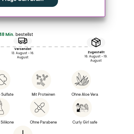
48 Min.
bestellst
Versendet
Zugestellt
13. August - 16.
16. August - 19.
August
August
 Sulfate
Mit Proteinen
Ohne Aloe Vera
Silikone
Ohne Parabene
Curly Girl safe