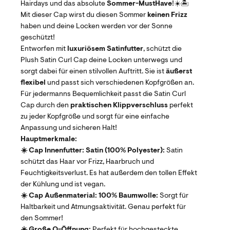
Hairdays und das absolute
Sommer-MustHave
!☀️🏝️
Mit dieser Cap wirst du diesen Sommer
keinen Frizz
haben und deine Locken werden vor der Sonne
geschützt!
Entworfen mit
luxuriösem Satinfutter
, schützt die
Plush Satin Curl Cap deine Locken unterwegs und
sorgt dabei für einen stilvollen Auftritt. Sie ist
äußerst
flexibel
und passt sich verschiedenen Kopfgrößen an.
Für jedermanns Bequemlichkeit passt die Satin Curl
Cap durch den
praktischen Klippverschluss
perfekt
zu jeder Kopfgröße und sorgt für eine einfache
Anpassung und sicheren Halt!
Hauptmerkmale:
☀️ Cap Innenfutter: Satin (100% Polyester):
Satin
schützt das Haar vor Frizz, Haarbruch und
Feuchtigkeitsverlust. Es hat außerdem den tollen Effekt
der Kühlung und ist vegan.
☀️ Cap Außenmaterial: 100% Baumwolle:
Sorgt für
Haltbarkeit und Atmungsaktivität. Genau perfekt für
den Sommer!
☀️ Große O-Öffnung:
Perfekt für hochgesteckte