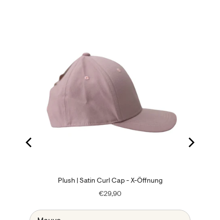
200ml
Plush | Satin Curl Cap - X-Öffnung
Price
€29,90