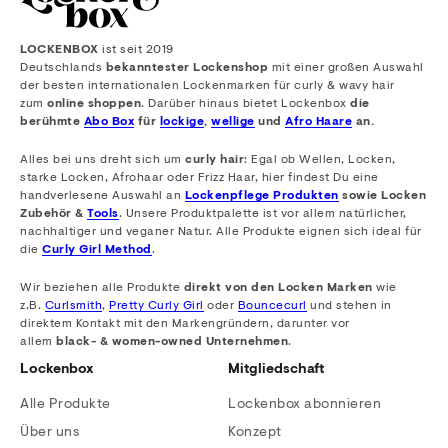
LOCKENBOX
ist seit 2019
Deutschlands
bekanntester Lockenshop
mit einer großen Auswahl
der besten internationalen Lockenmarken für curly & wavy hair
zum
online shoppen
. Darüber hinaus bietet Lockenbox
die
berühmte
Abo Box
für
lockige
,
wellige
und
Afro Haare
an.
Alles bei uns dreht sich um
curly hair
: Egal ob Wellen, Locken,
starke Locken, Afrohaar oder Frizz Haar, hier findest Du eine
handverlesene Auswahl an
Lockenpflege Produkten
sowie Locken
Zubehör &
Tools
. Unsere Produktpalette ist vor allem natürlicher,
nachhaltiger und veganer Natur. Alle Produkte eignen sich ideal für
die
Curly Girl Method
.
Wir beziehen alle Produkte
direkt von den Locken Marken
wie
z.B.
Curlsmith
,
Pretty Curly Girl
oder
Bouncecurl
und stehen in
direktem Kontakt mit den Markengründern, darunter vor
allem
black- & women-owned Unternehmen
.
Lockenbox
Mitgliedschaft
Alle Produkte
Lockenbox abonnieren
Über uns
Konzept