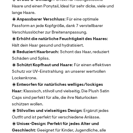
Haare und einen Ponytail, Ideal für sehr dicke, viele und
lange Haare.
☀️ Anpassbarer Verschluss:
Für eine optimale
Passform an jede Kopfgröße, dank 7 verstellbarer
Verschlusslöcher zur Breitenanpassung.
☀️ Erhöht die natürliche Feuchtigkeit des Haares:
Hält dein Haar gesund und hydratisiert.
☀️ Reduziert Haarbruch:
Schont das Haar, reduziert
Schäden und Spliss.
☀️ Schützt Kopfhaut und Haare:
Für einen effektiven
Schutz vor UV-Einstrahlung an unserer wertvollen
Lockenkrone.
☀️ Entworfen für natürliches welliges/lockiges
Haar:
Klassisch, stilvoll und vielseitig. Die Plush Satin
Caps sind perfekt für alle, die ihre Naturlocken
schützen wollen.
☀️ Stilvolles und vielseitiges Design:
Ergänzt jedes
Outfit und ist perfekt für verschiedene Anlässe.
☀️ Unisex-Design: Perfekt für jedes Alter und
Geschlecht:
Geeignet für Kinder, Jugendliche, alle