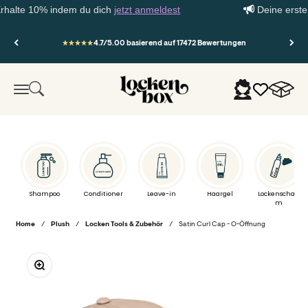
lte 10% indem du dich
jetzt anmeldest
Deine erste Be
Zum Inhalt springen
4.7/5.00 basierend auf 17472 Bewertungen
Lockenbox.com
Warenko
Suche
Anmelden
Menü
Shampoo
Conditioner
Leave-in
Haargel
Lockenschau
m
Home
/
Plush
/
Locken Tools & Zubehör
/
Satin Curl Cap - O-Öffnung
Bild vergrößern