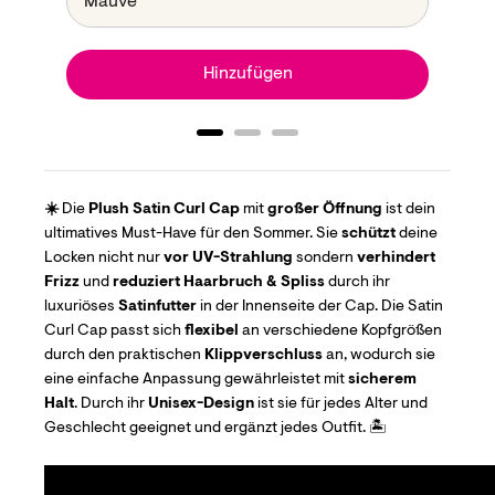
Hinzufügen
☀️
Die
Plush Satin Curl Cap
mit
großer Öffnung
ist dein
ultimatives Must-Have für den Sommer. Sie
schützt
deine
Locken nicht nur
vor UV-Strahlung
sondern
verhindert
Frizz
und
reduziert Haarbruch & Spliss
durch ihr
luxuriöses
Satinfutter
in der Innenseite der Cap. Die Satin
Curl Cap passt sich
flexibel
an verschiedene Kopfgrößen
durch den praktischen
Klippverschluss
an, wodurch sie
eine einfache Anpassung gewährleistet mit
sicherem
Halt
. Durch ihr
Unisex-Design
ist sie für jedes Alter und
Geschlecht geeignet und ergänzt jedes Outfit.
🏝️