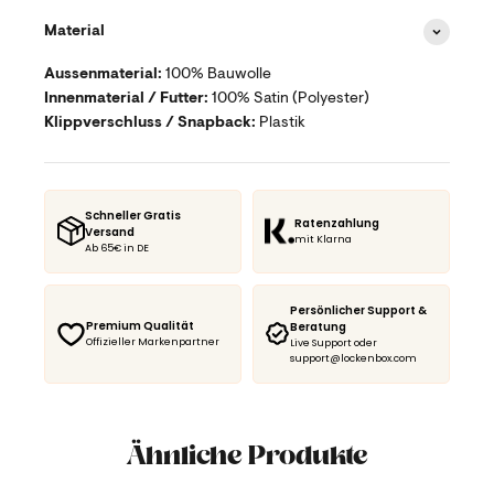
Material
Aussenmaterial:
100% Bauwolle
Innenmaterial / Futter:
100%
Satin (Polyester)
Klippverschluss / Snapback:
Plastik
Schneller Gratis
Ratenzahlung
Versand
mit Klarna
Ab 65€ in DE
Persönlicher Support &
Premium Qualität
Beratung
Offizieller Markenpartner
Live Support oder
support@lockenbox.com
Ähnliche Produkte