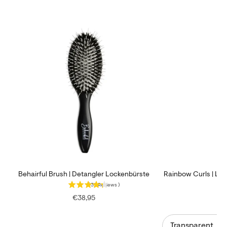
Behairful Brush | Detangler Lockenbürste
Rainbow Curls | Lo
(
32
Reviews
)
Price
€38,95