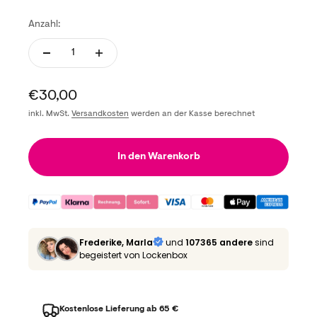
Anzahl:
Angebot
€30,00
inkl. MwSt.
Versandkosten
werden an der Kasse berechnet
In den Warenkorb
Frederike, Marla
und
107365 andere
sind
begeistert von Lockenbox
Kostenlose Lieferung ab 65 €