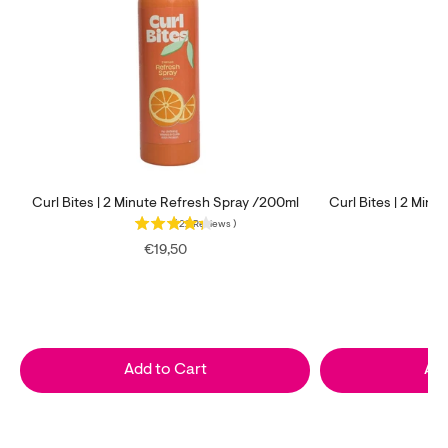
Curl Bites | 2 Minute Refresh Spray /200ml
Curl Bites | 2 Min
(
22
Reviews
)
Price
P
€19,50
Add to Cart
Add