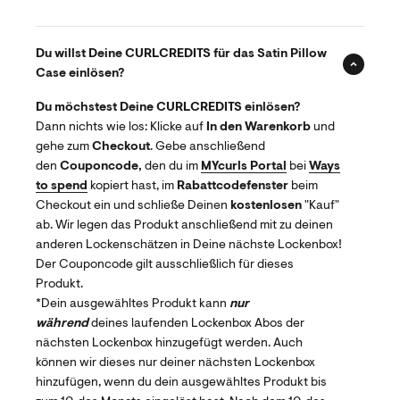
Du willst Deine CURLCREDITS für das Satin Pillow
Case einlösen?
Du möchstest Deine CURLCREDITS einlösen?
Dann nichts wie los: Klicke auf
In den Warenkorb
und
gehe zum
Checkout
. Gebe anschließend
den
Couponcode,
den du im
MYcurls Portal
bei
Ways
to spend
kopiert hast, im
Rabattcodefenster
beim
Checkout ein und schließe Deinen
kostenlosen
"Kauf"
ab. Wir legen das Produkt anschließend mit zu deinen
anderen Lockenschätzen in Deine nächste Lockenbox!
Der Couponcode gilt ausschließlich für dieses
Produkt.
*Dein ausgewähltes Produkt kann
nur
während
deines laufenden Lockenbox Abos der
nächsten Lockenbox hinzugefügt werden. Auch
können wir dieses nur deiner nächsten Lockenbox
hinzufügen, wenn du dein ausgewähltes Produkt bis