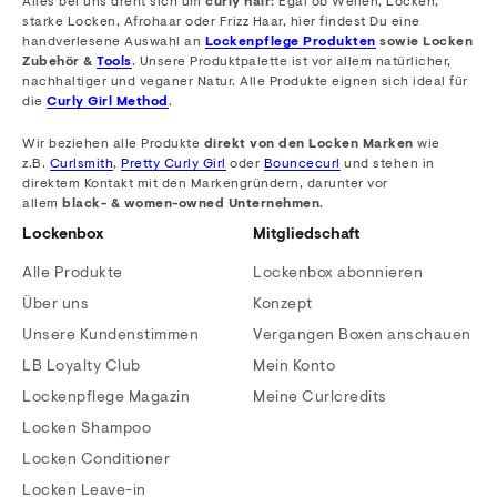
Alles bei uns dreht sich um
curly hair
: Egal ob Wellen, Locken,
starke Locken, Afrohaar oder Frizz Haar, hier findest Du eine
handverlesene Auswahl an
Lockenpflege Produkten
sowie Locken
Zubehör &
Tools
. Unsere Produktpalette ist vor allem natürlicher,
nachhaltiger und veganer Natur. Alle Produkte eignen sich ideal für
die
Curly Girl Method
.
Wir beziehen alle Produkte
direkt von den Locken Marken
wie
z.B.
Curlsmith
,
Pretty Curly Girl
oder
Bouncecurl
und stehen in
direktem Kontakt mit den Markengründern, darunter vor
allem
black- & women-owned Unternehmen
.
Lockenbox
Mitgliedschaft
Alle Produkte
Lockenbox abonnieren
Über uns
Konzept
Unsere Kundenstimmen
Vergangen Boxen anschauen
LB Loyalty Club
Mein Konto
Lockenpflege Magazin
Meine Curlcredits
Locken Shampoo
Locken Conditioner
Locken Leave-in