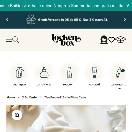
Reis
Builder & erhalte deine Neopren Sommertasche gratis mit dazu!
Zum Inhalt springen
Persönlicher Kundenservice
Lockenbox.com
Warenko
Suche
Anmelden
Menü
Shampoo
Conditioner
Leave-in
Haargel
Lockenschau
m
Home
/
O So Curly
/
*Abo Reward* Satin Pillow Case
Bild vergrößern