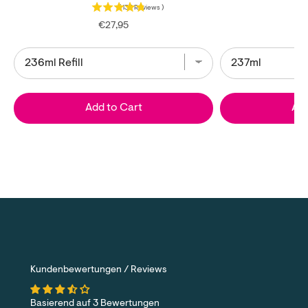
(
133
Reviews
)
Price
€27,95
Add to Cart
Add
Kundenbewertungen / Reviews
Basierend auf 3 Bewertungen