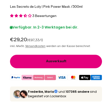
Les Secrets de Loly | Pink Power Mask /300ml
3 Bewertungen
Verfügbar. In 2-3 Werktagen bei dir.
Angebot
€29,20
(€97,33/l)
inkl. MwSt.
Versandkosten
werden an der Kasse berechnet
Ausverkauft
Frederike, Marla
und
107365 andere
sind
begeistert von Lockenbox