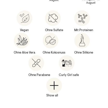
August
August
Vegan
Ohne Sulfate
Mit Proteinen
Ohne Aloe Vera
Ohne Kokosnuss
Ohne Silikone
Ohne Parabene
Curly Girl safe
Show all