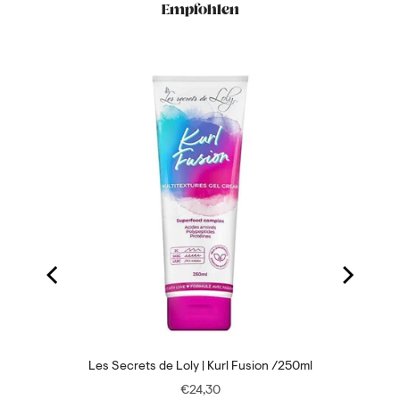
Empfohlen
ab 59ml
Les Secrets de Loly | Kurl Fusion /250ml
Price
€24,30