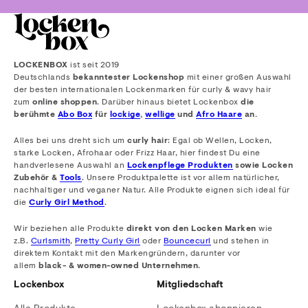
LOCKENBOX
ist seit 2019
Deutschlands
bekanntester Lockenshop
mit einer großen Auswahl
der besten internationalen Lockenmarken für curly & wavy hair
zum
online shoppen
. Darüber hinaus bietet Lockenbox
die
berühmte
Abo Box
für
lockige
,
wellige
und
Afro Haare
an.
Alles bei uns dreht sich um
curly hair
: Egal ob Wellen, Locken,
starke Locken, Afrohaar oder Frizz Haar, hier findest Du eine
handverlesene Auswahl an
Lockenpflege Produkten
sowie Locken
Zubehör &
Tools
. Unsere Produktpalette ist vor allem natürlicher,
nachhaltiger und veganer Natur. Alle Produkte eignen sich ideal für
die
Curly Girl Method
.
Wir beziehen alle Produkte
direkt von den Locken Marken
wie
z.B.
Curlsmith
,
Pretty Curly Girl
oder
Bouncecurl
und stehen in
direktem Kontakt mit den Markengründern, darunter vor
allem
black- & women-owned Unternehmen
.
Lockenbox
Mitgliedschaft