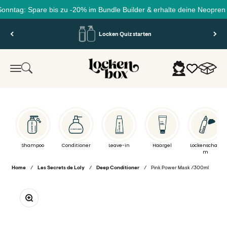
 Spare bis zu -20% im Bundle Builder & erhalte deine Neopren Sommert
Zum Inhalt springen
Locken Quiz starten
Lockenbox.com
Warenko
Suche
Anmelden
Menü
Shampoo
Conditioner
Leave-in
Haargel
Lockenschau
m
Home
/
Les Secrets de Loly
/
Deep Conditioner
/
Pink Power Mask /300ml
Bild vergrößern