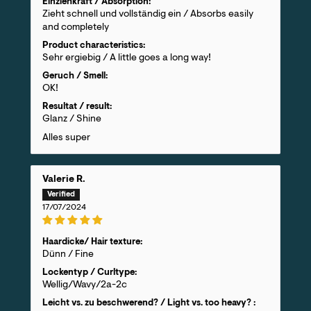
Einziehkraft / Absorption:
Zieht schnell und vollständig ein / Absorbs easily
and completely
Product characteristics:
Sehr ergiebig / A little goes a long way!
Geruch / Smell:
OK!
Resultat / result:
Glanz / Shine
Alles super
Valerie R.
17/07/2024
Haardicke/ Hair texture:
Dünn / Fine
Lockentyp / Curltype:
Wellig/Wavy/2a-2c
Leicht vs. zu beschwerend? / Light vs. too heavy? :