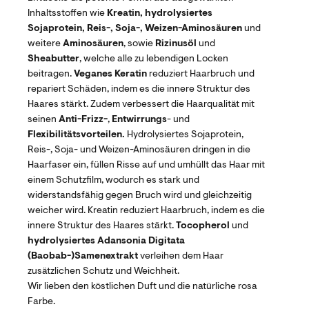
Inhaltsstoffen wie
Kreatin, hydrolysiertes
Sojaprotein, Reis-, Soja-, Weizen-Aminosäuren
und
weitere
Aminosäuren
, sowie
Rizinusöl
und
Sheabutter
, welche alle zu lebendigen Locken
beitragen.
Veganes Keratin
reduziert Haarbruch und
repariert Schäden, indem es die innere Struktur des
Haares stärkt. Zudem verbessert die Haarqualität mit
seinen
Anti-Frizz-
,
Entwirrungs
- und
Flexibilitätsvorteilen.
Hydrolysiertes Sojaprotein,
Reis-, Soja- und Weizen-Aminosäuren dringen in die
Haarfaser ein, füllen Risse auf und umhüllt das Haar mit
einem Schutzfilm, wodurch es stark und
widerstandsfähig gegen Bruch wird und gleichzeitig
weicher wird. Kreatin reduziert Haarbruch, indem es die
innere Struktur des Haares stärkt.
Tocopherol
und
hydrolysiertes
Adansonia
Digitata
(Baobab-)Samenextrakt
verleihen dem Haar
zusätzlichen Schutz und Weichheit.
Wir lieben den köstlichen Duft und die natürliche rosa
Farbe.