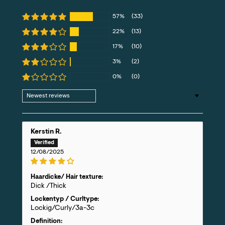
57%
(33)
22%
(13)
17%
(10)
3%
(2)
0%
(0)
Sort by
Kerstin R.
12/08/2025
Haardicke/ Hair texture:
Dick /Thick
Lockentyp / Curltype:
Lockig/Curly/3a-3c
Definition: