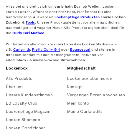
Alles bei uns dreht sich um
curly hair
: Egal ob Wellen, Locken,
starke Locken, Afrohaar oder Frizz Haar, hier findest Du eine
handverlesene Auswahl an
Lockenpflege Produkten
sowie Locken
Zubehör &
Tools
. Unsere Produktpalette ist vor allem natürlicher,
nachhaltiger und veganer Natur. Alle Produkte eignen sich ideal für
die
Curly Girl Method
.
Wir beziehen alle Produkte
direkt von den Locken Marken
wie
z.B.
Curlsmith
,
Pretty Curly Girl
oder
Bouncecurl
und stehen in
direktem Kontakt mit den Markengründern, darunter vor
allem
black- & women-owned Unternehmen
.
Lockenbox
Mitgliedschaft
Alle Produkte
Lockenbox abonnieren
Über uns
Konzept
Unsere Kundenstimmen
Vergangen Boxen anschauen
LB Loyalty Club
Mein Konto
Lockenpflege Magazin
Meine Curlcredits
Locken Shampoo
Locken Conditioner