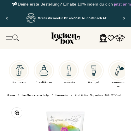
Deine erste Bestellung? Erhalte 10% indem du dich
jetzt anmeld
Zum Inhalt springen
Gratis Versand in DE ab 65 €. Nur 3 € nach AT.
Lockenbox.com
Warenko
Suche
Anmelden
Menü
Shampoo
Conditioner
Leave-in
Haargel
Lockenschau
m
Home
/
Les Secrets de Loly
/
Leave-in
/
Kurl Potion Superfood Milk /250ml
Bild vergrößern