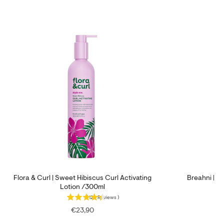
Flora & Curl | Sweet Hibiscus Curl Activating
Breahni | Mo
Lotion /300ml
(
128
Reviews
)
Price
€23,90