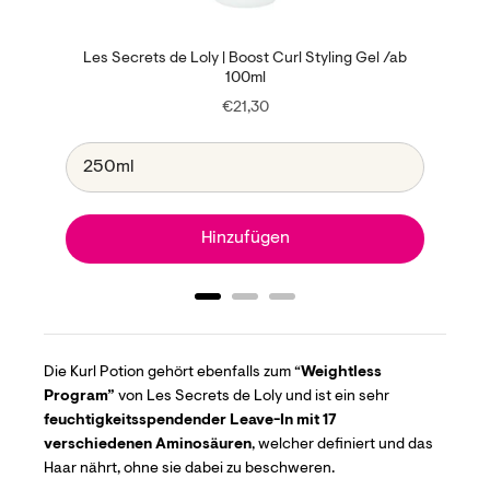
Les Secrets de Loly | Boost Curl Styling Gel /ab
100ml
Price
€21,30
Hinzufügen
Die Kurl Potion gehört ebenfalls zum “
Weightless
Program”
von Les Secrets de Loly und ist ein sehr
feuchtigkeitsspendender Leave-In mit 17
verschiedenen Aminosäuren
, welcher definiert und das
Haar nährt, ohne sie dabei zu beschweren.