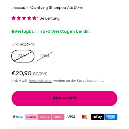
Jessicurl | Clarifying Shampoo /ab 59ml
1 Bewertung
Verfügbar. In 2-3 Werktagen bei dir.
Größe:
237ml
237ml
59ml
Angebot
€20,90
(€0,09/l)
inkl. MwSt.
Versandkosten
werden an der Kasse berechnet
Ausverkauft