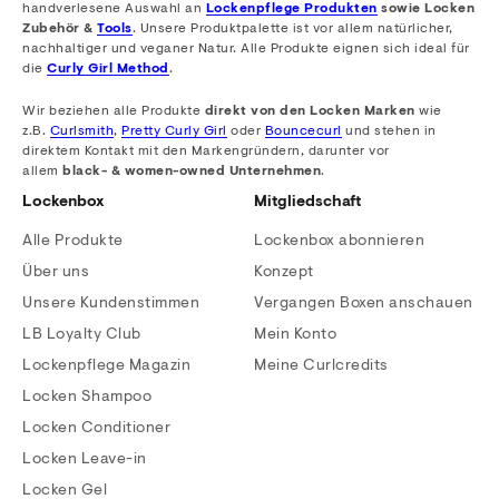
handverlesene Auswahl an
Lockenpflege Produkten
sowie Locken
Zubehör &
Tools
. Unsere Produktpalette ist vor allem natürlicher,
nachhaltiger und veganer Natur. Alle Produkte eignen sich ideal für
die
Curly Girl Method
.
Wir beziehen alle Produkte
direkt von den Locken Marken
wie
z.B.
Curlsmith
,
Pretty Curly Girl
oder
Bouncecurl
und stehen in
direktem Kontakt mit den Markengründern, darunter vor
allem
black- & women-owned Unternehmen
.
Lockenbox
Mitgliedschaft
Alle Produkte
Lockenbox abonnieren
Über uns
Konzept
Unsere Kundenstimmen
Vergangen Boxen anschauen
LB Loyalty Club
Mein Konto
Lockenpflege Magazin
Meine Curlcredits
Locken Shampoo
Locken Conditioner
Locken Leave-in
Locken Gel