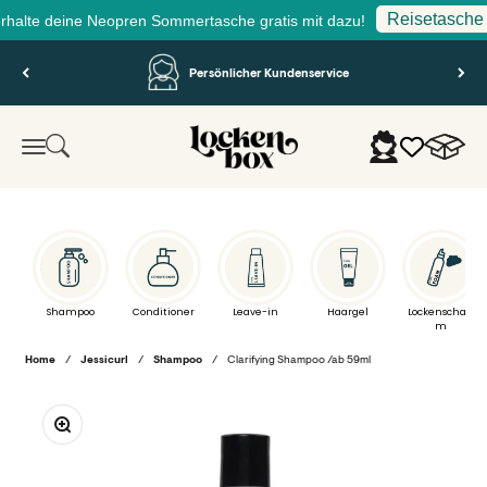
Reisetasche füllen
e deine Neopren Sommertasche gratis mit dazu!
Zum Inhalt springen
Persönlicher Kundenservice
Lockenbox.com
Warenko
Suche
Anmelden
Menü
Shampoo
Conditioner
Leave-in
Haargel
Lockenschau
m
Home
/
Jessicurl
/
Shampoo
/
Clarifying Shampoo /ab 59ml
Bild vergrößern