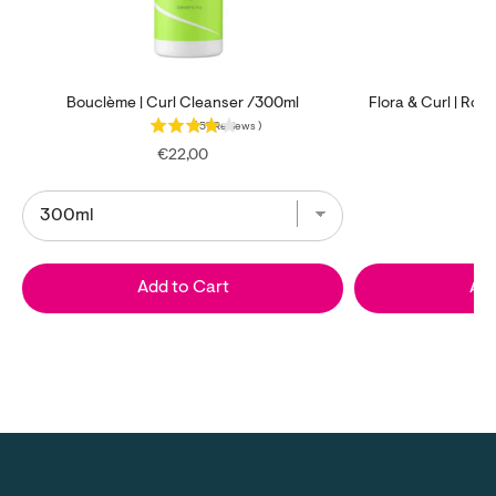
Bouclème | Curl Cleanser /300ml
Flora & Curl | R
(
57
Reviews
)
Price
€22,00
Add to Cart
Add