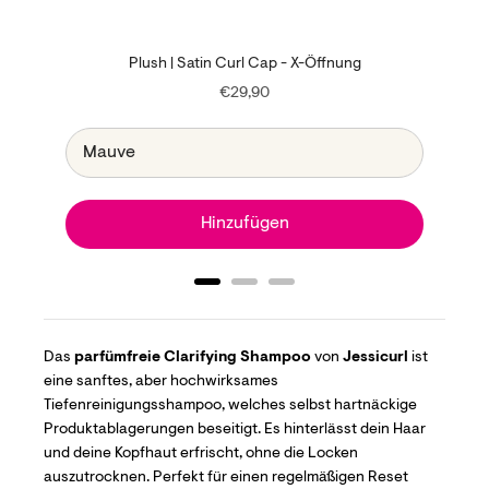
sh
Plush | Satin Curl Cap - X-Öffnung
Price
€29,90
Hinzufügen
Das
parfümfreie Clarifying Shampoo
von
Jessicurl
ist
eine sanftes, aber hochwirksames
Tiefenreinigungsshampoo, welches selbst hartnäckige
Produktablagerungen beseitigt. Es hinterlässt dein Haar
und deine Kopfhaut erfrischt, ohne die Locken
auszutrocknen. Perfekt für einen regelmäßigen Reset