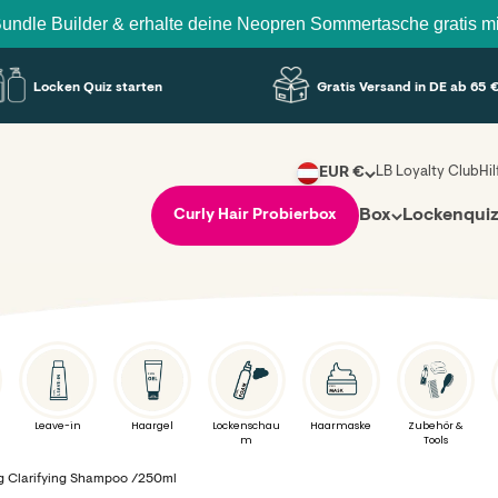
ilder & erhalte deine Neopren Sommertasche gratis mit dazu!
Locken Quiz starten
Gratis Versand in DE ab 65 €
LB Loyalty Club
Hi
EUR €
Box
Lockenqui
Curly Hair Probierbox
Leave-in
Haargel
Lockenschau
Haarmaske
Zubehör &
m
Tools
g Clarifying Shampoo /250ml