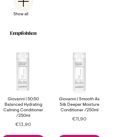
Show all
Empfohlen
Giovanni | 50:50
Giovanni | Smooth As
Balanced Hydrating
Silk Deeper Moisture
Calming Conditioner
Conditioner /250ml
/250ml
Price
€11,90
Price
€13,90