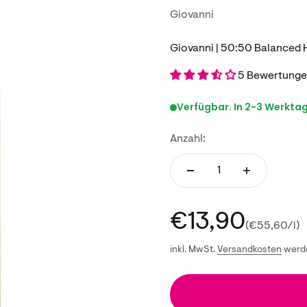
Giovanni
Giovanni | 50:50 Balanced 
5 Bewertung
Verfügbar. In 2-3 Werktage
Anzahl:
Angebot
€13,90
(€55,60/l)
inkl. MwSt.
Versandkosten
werde