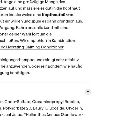
d, trage eine großzügige Menge des
zen auf und massiere es gut in die Kopfhaut
eren idealerweise eine
Kopfhautbürste
.
ut einwirken und spüle es dann gründlich aus.
Vorgang. Fahre anschließend mit einer
ner deiner Wahl fort um die
schließen. Wir empfehlen in Kombination
ced Hydrating Calming Conditioner
.
einigungsshampoo und reinigt sehr effektiv.
che anzuwenden, oder je nachdem wie häufig
nigung benötigen.
ium Coco-Sulfate, Cocamidopropyl Betaine,
olysorbate 20, Lauryl Glucoside, Glycerin,
a) Leaf Juice, *Helianthus Annuus (Sunflower)