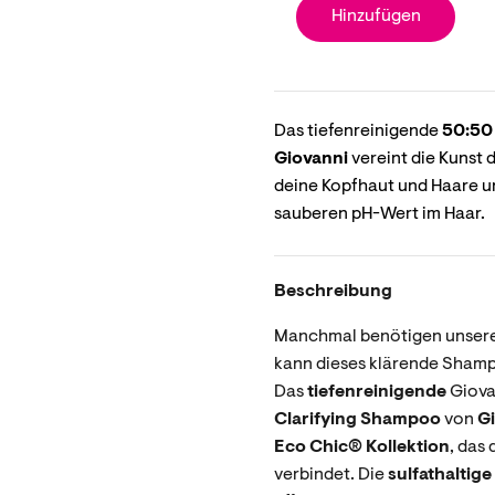
Hinzufügen
Das tiefenreinigende
50:50
Giovanni
vereint die Kunst 
deine Kopfhaut und Haare un
sauberen pH-Wert im Haar.
Beschreibung
Manchmal benötigen unsere
kann dieses klärende Sham
Das
tiefenreinigende
Giov
Clarifying Shampoo
von
G
Eco Chic® Kollektion
, das
verbindet. Die
sulfathaltige