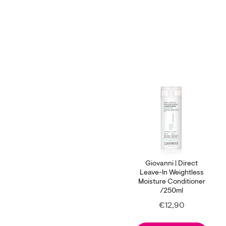
Giovanni | Direct
Leave-In Weightless
Moisture Conditioner
/250ml
Price
€12,90