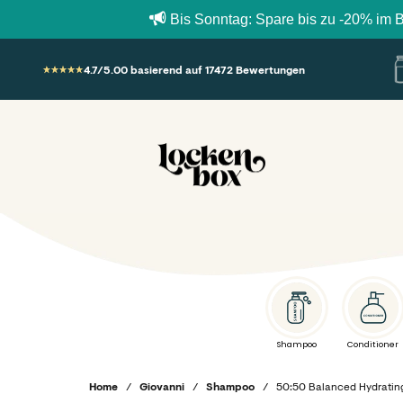
Bis Sonntag: Spare bis zu -20% im Bundle Bu
Zum Inhalt springen
4.7/5.00 basierend auf 17472 Bewertungen
Lockenbox.com
Shampoo
Conditioner
Home
/
Giovanni
/
Shampoo
/
50:50 Balanced Hydratin