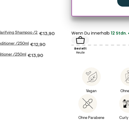
Wenn Du innerhalb
12 Stdn. 
Clarifying Shampoo /250ml
Price
fying Shampoo /250ml for bundle
€13,90
nditioner /250ml
Price
ure Conditioner /250ml for bundle
€12,90
Bestellt
Heute
itioner /250ml
Price
ng Conditioner /250ml for bundle
€13,90
Vegan
Ohne
Ohne Parabene
Curly 