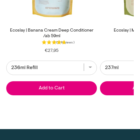
Ecoslay | Banana Cream Deep Conditioner
Ecoslay | Ma
/ab 59ml
(
133
Reviews
)
Price
€27,95
Add to Cart
Add