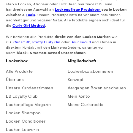
starke Locken, Afrohaar oder Frizz Haar, hier findest Du eine
handverlesene Auswahl an
Lockenpflege Produkten
sowie Locken
Zubehör &
Tools
. Unsere Produktpalette ist vor allem natürlicher,
nachhaltiger und veganer Natur. Alle Produkte eignen sich ideal für
die
Curly Girl Method
.
Wir beziehen alle Produkte
direkt von den Locken Marken
wie
z.B.
Curlsmith
,
Pretty Curly Girl
oder
Bouncecurl
und stehen in
direktem Kontakt mit den Markengründern, darunter vor
allem
black- & women-owned Unternehmen
.
Lockenbox
Mitgliedschaft
Alle Produkte
Lockenbox abonnieren
Über uns
Konzept
Unsere Kundenstimmen
Vergangen Boxen anschauen
LB Loyalty Club
Mein Konto
Lockenpflege Magazin
Meine Curlcredits
Locken Shampoo
Locken Conditioner
Locken Leave-in