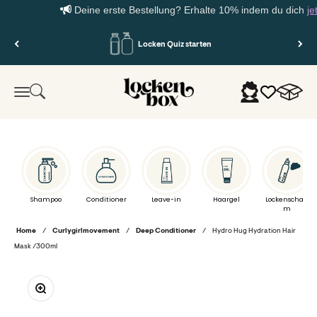
Deine erste Bestellung? Erhalte 10% indem du dich
jetzt
Zum Inhalt springen
Locken Quiz starten
Lockenbox.com
Warenko
Suche
Anmelden
Menü
Shampoo
Conditioner
Leave-in
Haargel
Lockenschau
m
Home
/
Curlygirlmovement
/
Deep Conditioner
/
Hydro Hug Hydration Hair
Mask /300ml
Bild vergrößern