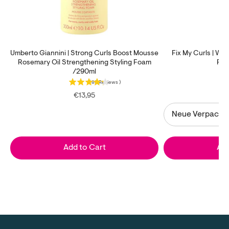
Umberto Giannini | Strong Curls Boost Mousse
Fix My Curls | We
Rosemary Oil Strengthening Styling Foam
Foa
/290ml
(
88
Reviews
)
Price
€13,95
Add to Cart
Add