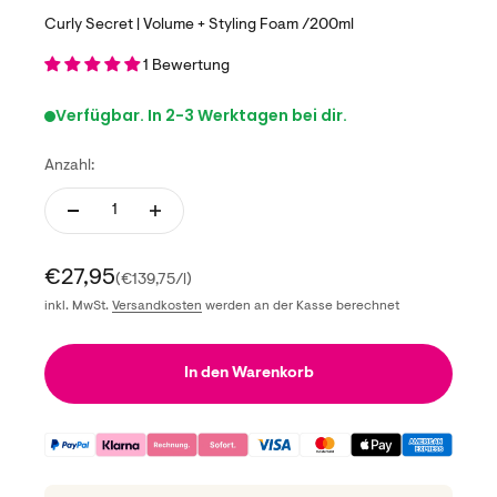
Curly Secret | Volume + Styling Foam /200ml
1 Bewertung
Verfügbar. In 2-3 Werktagen bei dir.
Anzahl:
Angebot
€27,95
(€139,75/l)
inkl. MwSt.
Versandkosten
werden an der Kasse berechnet
In den Warenkorb