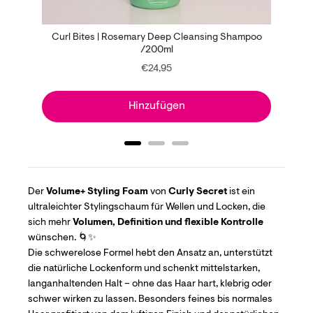
Curl Bites | Rosemary Deep Cleansing Shampoo
/200ml
Price
€24,95
Hinzufügen
Der
Volume+ Styling Foam
von
Curly Secret
ist ein
ultraleichter Stylingschaum für Wellen und Locken, die
sich mehr
Volumen, Definition und flexible Kontrolle
wünschen. 🌀✨
Die schwerelose Formel hebt den Ansatz an, unterstützt
die natürliche Lockenform und schenkt mittelstarken,
langanhaltenden Halt – ohne das Haar hart, klebrig oder
schwer wirken zu lassen. Besonders feines bis normales