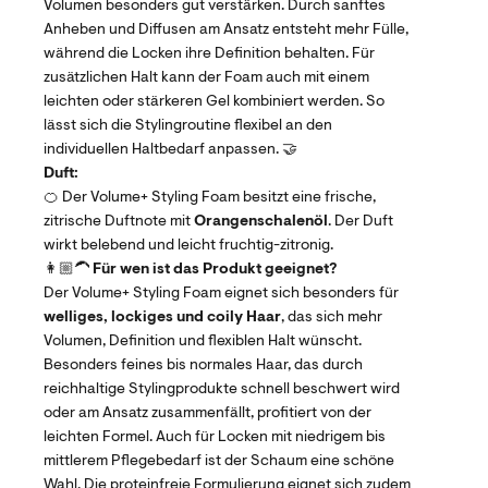
Volumen besonders gut verstärken. Durch sanftes
Anheben und Diffusen am Ansatz entsteht mehr Fülle,
während die Locken ihre Definition behalten. Für
zusätzlichen Halt kann der Foam auch mit einem
leichten oder stärkeren Gel kombiniert werden. So
lässt sich die Stylingroutine flexibel an den
individuellen Haltbedarf anpassen. 🤝
Duft:
🍊 Der Volume+ Styling Foam besitzt eine frische,
zitrische Duftnote mit
Orangenschalenöl
. Der Duft
wirkt belebend und leicht fruchtig-zitronig.
👩🏼‍🦱
Für wen ist das Produkt geeignet?
Der Volume+ Styling Foam eignet sich besonders für
welliges, lockiges und coily Haar
, das sich mehr
Volumen, Definition und flexiblen Halt wünscht.
Besonders feines bis normales Haar, das durch
reichhaltige Stylingprodukte schnell beschwert wird
oder am Ansatz zusammenfällt, profitiert von der
leichten Formel. Auch für Locken mit niedrigem bis
mittlerem Pflegebedarf ist der Schaum eine schöne
Wahl. Die proteinfreie Formulierung eignet sich zudem