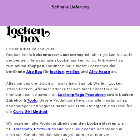
Schnelle Lieferung
LOCKENBOX
ist seit 2019
Deutschlands
bekanntester Lockenshop
mit einer großen Auswahl
der besten internationalen Lockenmarken für curly & wavy hair
zum
online shoppen
. Darüber hinaus bietet Lockenbox
die
berühmte
Abo Box
für
lockige
,
wellige
und
Afro Haare
an.
Alles bei uns dreht sich um
curly hair
: Egal ob Wellen, Locken,
starke Locken, Afrohaar oder Frizz Haar, hier findest Du eine
handverlesene Auswahl an
Lockenpflege Produkten
sowie Locken
Zubehör &
Tools
. Unsere Produktpalette ist vor allem natürlicher,
nachhaltiger und veganer Natur. Alle Produkte eignen sich ideal für
die
Curly Girl Method
.
Wir beziehen alle Produkte
direkt von den Locken Marken
wie
z.B.
Curlsmith
,
Pretty Curly Girl
oder
Bouncecurl
und stehen in
direktem Kontakt mit den Markengründern, darunter vor