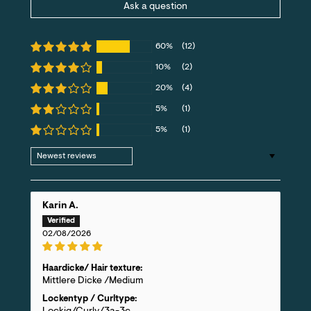
Ask a question
60%
(12)
10%
(2)
20%
(4)
5%
(1)
5%
(1)
Sort by
Karin A.
02/08/2026
Haardicke/ Hair texture:
Mittlere Dicke /Medium
Lockentyp / Curltype: