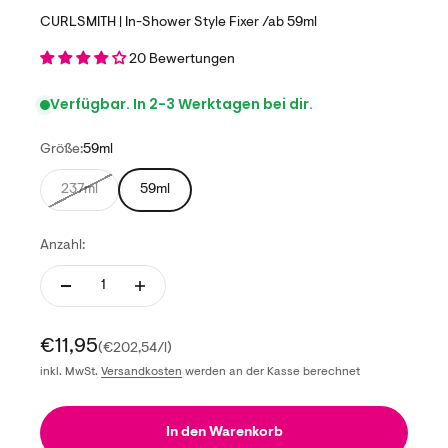
CURLSMITH | In-Shower Style Fixer /ab 59ml
20 Bewertungen
Verfügbar. In 2-3 Werktagen bei dir.
Größe:
59ml
237ml
59ml
Anzahl:
Angebot
€11,95
(€202,54/l)
inkl. MwSt.
Versandkosten
werden an der Kasse berechnet
In den Warenkorb