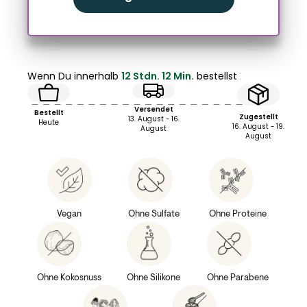
Wenn Du innerhalb
12 Stdn. 12 Min.
bestellst
Versendet
Bestellt
Zugestellt
13. August - 16.
Heute
16. August - 19.
August
August
Vegan
Ohne Sulfate
Ohne Proteine
Ohne Kokosnuss
Ohne Silikone
Ohne Parabene