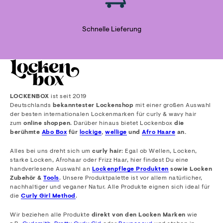
Schnelle Lieferung
LOCKENBOX
ist seit 2019
Deutschlands
bekanntester Lockenshop
mit einer großen Auswahl
der besten internationalen Lockenmarken für curly & wavy hair
zum
online shoppen
. Darüber hinaus bietet Lockenbox
die
berühmte
Abo Box
für
lockige
,
wellige
und
Afro Haare
an.
Alles bei uns dreht sich um
curly hair
: Egal ob Wellen, Locken,
starke Locken, Afrohaar oder Frizz Haar, hier findest Du eine
handverlesene Auswahl an
Lockenpflege Produkten
sowie Locken
Zubehör &
Tools
. Unsere Produktpalette ist vor allem natürlicher,
nachhaltiger und veganer Natur. Alle Produkte eignen sich ideal für
die
Curly Girl Method
.
Wir beziehen alle Produkte
direkt von den Locken Marken
wie