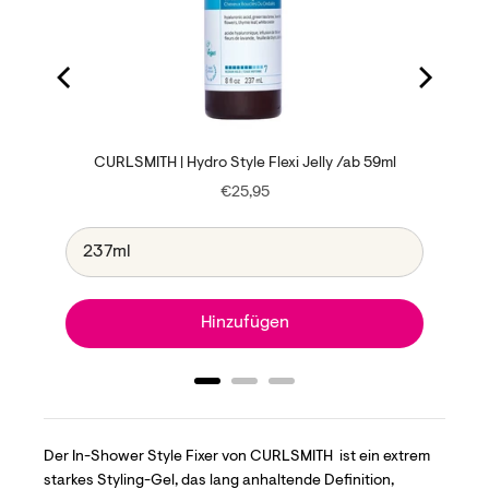
/ab 100ml
CURLSMITH | Hydro Style Flexi Jelly /ab 59ml
Price
€25,95
Hinzufügen
Der In-Shower Style Fixer von CURLSMITH ist ein extrem
starkes Styling-Gel, das lang anhaltende Definition,