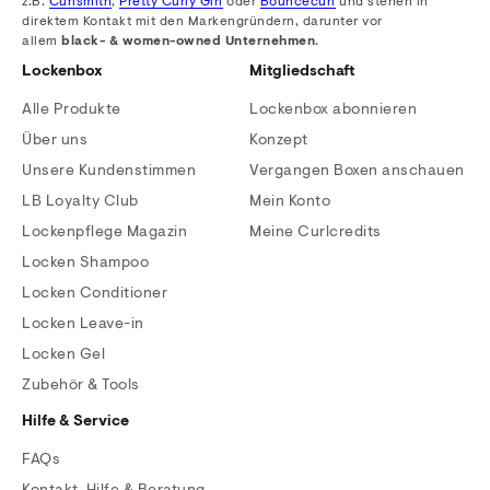
z.B.
Curlsmith
,
Pretty Curly Girl
oder
Bouncecurl
und stehen in
direktem Kontakt mit den Markengründern, darunter vor
allem
black- & women-owned Unternehmen
.
Lockenbox
Mitgliedschaft
Alle Produkte
Lockenbox abonnieren
Über uns
Konzept
Unsere Kundenstimmen
Vergangen Boxen anschauen
LB Loyalty Club
Mein Konto
Lockenpflege Magazin
Meine Curlcredits
Locken Shampoo
Locken Conditioner
Locken Leave-in
Locken Gel
Zubehör & Tools
Hilfe & Service
FAQs