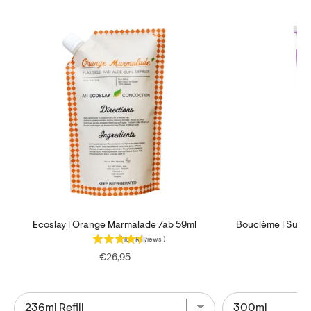
Ecoslay | Orange Marmalade /ab 59ml
Bouclème | Super
(
185
Reviews
)
Price
€26,95