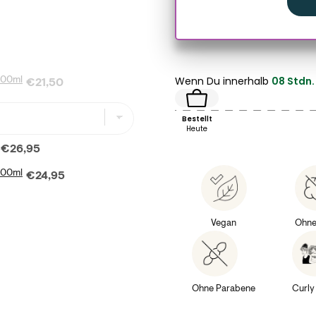
Wenn Du innerhalb
08 Stdn.
 100ml
Price
 for bundle
€21,50
Bestellt
Heute
Price
/200ml for bundle
€26,95
200ml
Price
poo /200ml for bundle
€24,95
Vegan
Ohne
Ohne Parabene
Curly 