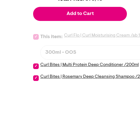
Add to Cart
Curl Flo | Curl Moisturising Cream /ab
Select Curl Flo | Curl Moisturising Cream /ab 100ml
This item:
Curl Bites | Multi Protein Deep Conditioner /200ml
Select Curl Bites | Multi Protein Deep Conditioner 
Curl Bites | Rosemary Deep Cleansing Shampoo /
Select Curl Bites | Rosemary Deep Cleansing Sham