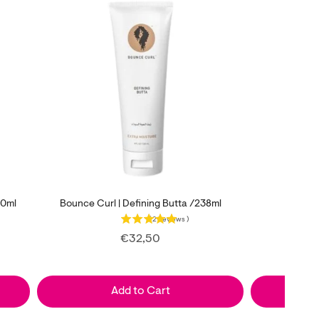
De
50ml
Bounce Curl | Defining Butta /238ml
(
2
Reviews
)
Price
€32,50
Add to Cart