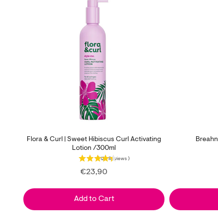
Flora & Curl | Sweet Hibiscus Curl Activating
Breahni
Lotion /300ml
(
128
Reviews
)
Price
€23,90
Add to Cart