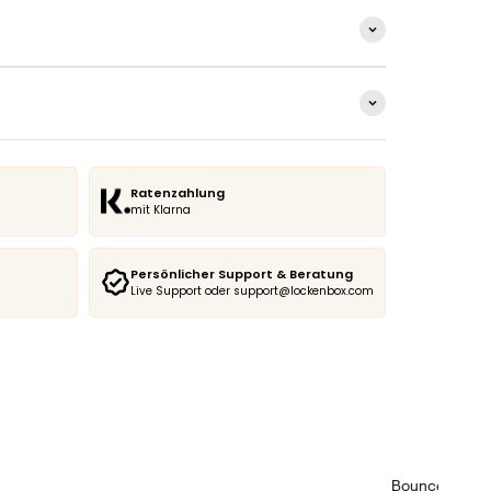
Ratenzahlung
mit Klarna
Persönlicher Support & Beratung
Live Support oder support@lockenbox.com
Bounce Curl |