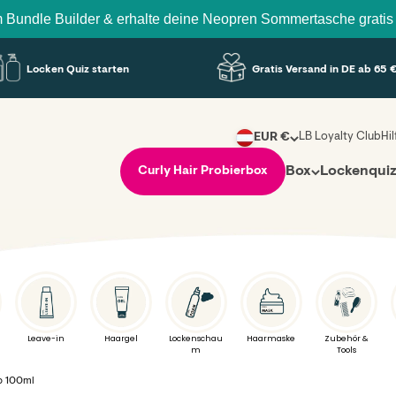
uilder & erhalte deine Neopren Sommertasche gratis mit dazu!
Locken Quiz starten
Gratis Versand in DE ab 65 €
LB Loyalty Club
Hi
EUR €
Box
Lockenqui
Curly Hair Probierbox
Leave-in
Haargel
Lockenschau
Haarmaske
Zubehör &
m
Tools
b 100ml