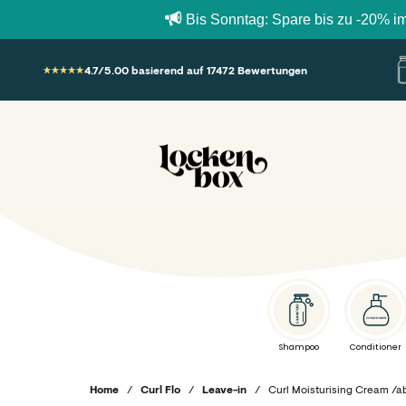
Bis Sonntag: Spare bis zu -20% im Bundle B
Zum Inhalt springen
4.7/5.00 basierend auf 17472 Bewertungen
Lockenbox.com
Shampoo
Conditioner
Home
/
Curl Flo
/
Leave-in
/
Curl Moisturising Cream /a