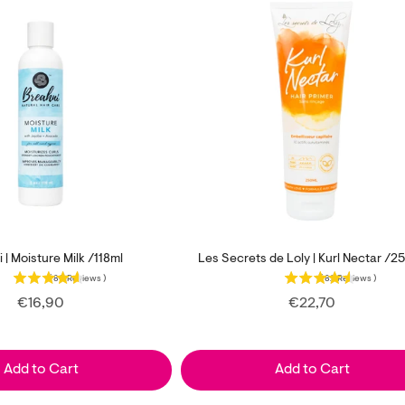
 | Moisture Milk /118ml
Les Secrets de Loly | Kurl Nectar /2
(
80
Reviews
)
(
82
Reviews
)
Price
Price
€16,90
€22,70
Add to Cart
Add to Cart