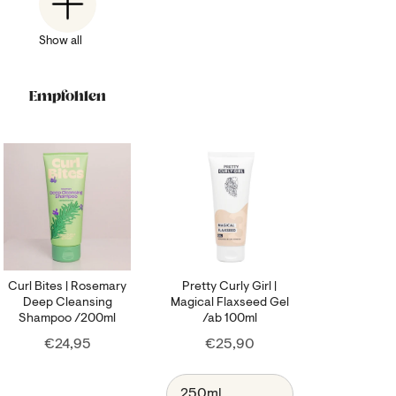
Show all
Empfohlen
Curl Bites | Rosemary
Pretty Curly Girl |
Deep Cleansing
Magical Flaxseed Gel
Shampoo /200ml
/ab 100ml
Price
Price
€24,95
€25,90