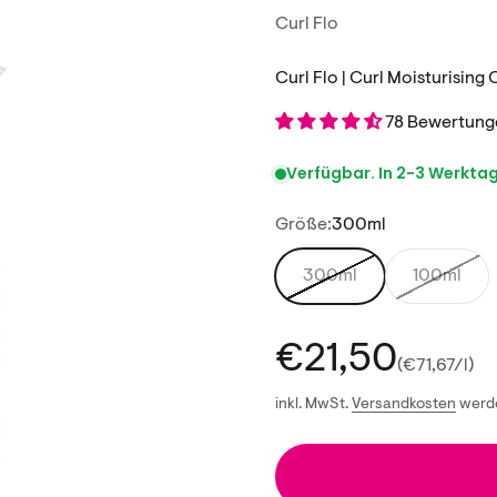
Curl Flo
Curl Flo | Curl Moisturisin
78 Bewertung
Verfügbar. In 2-3 Werktage
Größe:
300ml
300ml
100ml
Angebot
€21,50
(€71,67/l)
inkl. MwSt.
Versandkosten
werde