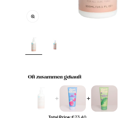
Bild vergrößern
Oft zusammen gekauft
Price
Total Price:
€73,40