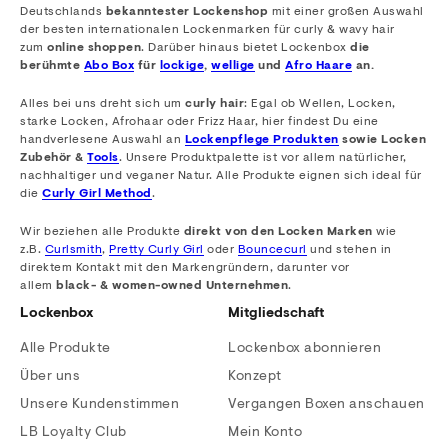
Deutschlands
bekanntester Lockenshop
mit einer großen Auswahl
der besten internationalen Lockenmarken für curly & wavy hair
zum
online shoppen
. Darüber hinaus bietet Lockenbox
die
berühmte
Abo Box
für
lockige
,
wellige
und
Afro Haare
an.
Alles bei uns dreht sich um
curly hair
: Egal ob Wellen, Locken,
starke Locken, Afrohaar oder Frizz Haar, hier findest Du eine
handverlesene Auswahl an
Lockenpflege Produkten
sowie Locken
Zubehör &
Tools
. Unsere Produktpalette ist vor allem natürlicher,
nachhaltiger und veganer Natur. Alle Produkte eignen sich ideal für
die
Curly Girl Method
.
Wir beziehen alle Produkte
direkt von den Locken Marken
wie
z.B.
Curlsmith
,
Pretty Curly Girl
oder
Bouncecurl
und stehen in
direktem Kontakt mit den Markengründern, darunter vor
allem
black- & women-owned Unternehmen
.
Lockenbox
Mitgliedschaft
Alle Produkte
Lockenbox abonnieren
Über uns
Konzept
Unsere Kundenstimmen
Vergangen Boxen anschauen
LB Loyalty Club
Mein Konto