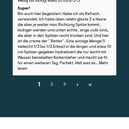
Wellig bis lockig/wavy to curly/2-3
Super!
Bin auch hier begeistert. Habe ich sls Refresh.
verwendet. Ich habe oben relativ glaste 2 a Hasre
die aber je weiter man Richtung Spitze kommt ,
lockiger werden und unten echte , enge coils sind,,
die aber in den Spitzen recht trocken sind. Und hier
ist die creme der " Retter" . Eine winzige Menge 5
vieleicht 1/3 bis 1/2 Erbse) in die längen und etwa 10
cm Spitzen gegeben hydratisiert die nur leicht mit
Wasser benebelten Korkenzieher und macht sie fit
für einen weiteren Tag. Perfekt. Hält was es...
Mehr
lesen
1
2
3