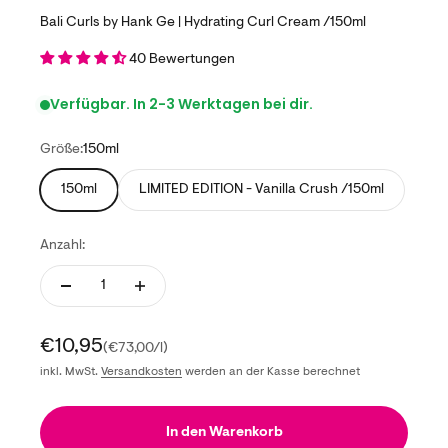
Bali Curls by Hank Ge | Hydrating Curl Cream /150ml
40 Bewertungen
Verfügbar. In 2-3 Werktagen bei dir.
Größe:
150ml
150ml
LIMITED EDITION - Vanilla Crush /150ml
Anzahl:
Angebot
€10,95
(€73,00/l)
inkl. MwSt.
Versandkosten
werden an der Kasse berechnet
In den Warenkorb