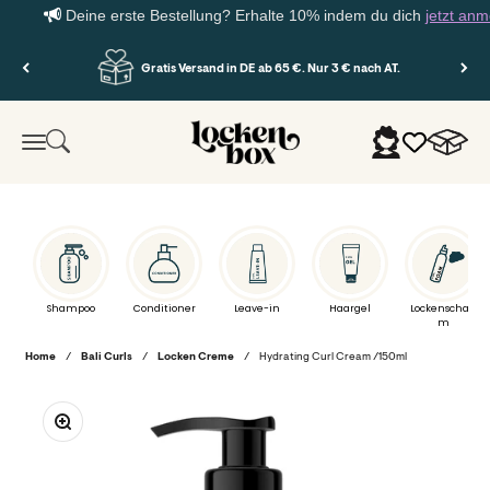
Deine erste Bestellung? Erhalte 10% indem du dich
jetzt anmeld
Zum Inhalt springen
Gratis Versand in DE ab 65 €. Nur 3 € nach AT.
Lockenbox.com
Warenko
Suche
Anmelden
Menü
Shampoo
Conditioner
Leave-in
Haargel
Lockenschau
m
Home
/
Bali Curls
/
Locken Creme
/
Hydrating Curl Cream /150ml
Bild vergrößern