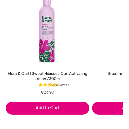
Flora & Curl | Sweet Hibiscus Curl Activating
Breahni | Mo
Lotion /300ml
(
128
Reviews
)
Price
€23,90
Add to Cart
Add