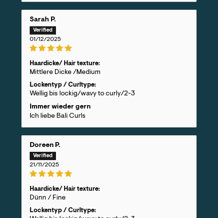
Sarah P.
01/12/2025
Haardicke/ Hair texture:
Mittlere Dicke /Medium
Lockentyp / Curltype:
Wellig bis lockig/wavy to curly/2-3
Immer wieder gern
Ich liebe Bali Curls
Doreen P.
21/11/2025
Haardicke/ Hair texture:
Dünn / Fine
Lockentyp / Curltype: