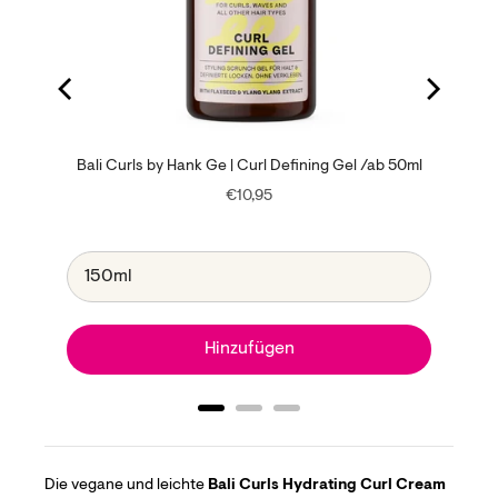
poo /ab
Bali Curls by Hank Ge | Curl Defining Gel /ab 50ml
Price
€10,95
Hinzufügen
Die vegane und leichte
Bali Curls Hydrating Curl Cream