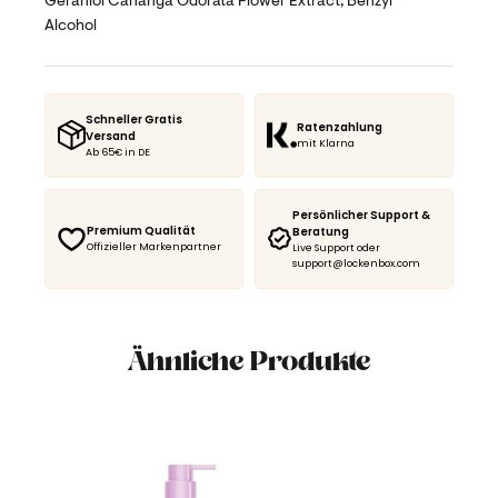
Geraniol Cananga Odorata Flower Extract, Benzyl
Alcohol
Schneller Gratis
Ratenzahlung
Versand
mit Klarna
Ab 65€ in DE
Persönlicher Support &
Premium Qualität
Beratung
Offizieller Markenpartner
Live Support oder
support@lockenbox.com
Ähnliche Produkte