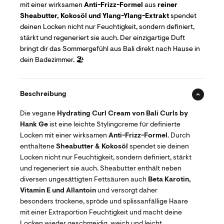
mit einer wirksamen
Anti-Frizz-Formel
aus
reiner
Sheabutter, Kokosöl und Ylang-Ylang-Extrakt
spendet
deinen Locken nicht nur Feuchtigkeit, sondern definiert,
stärkt und regeneriert sie auch. Der einzigartige Duft
bringt dir das Sommergefühl aus Bali direkt nach Hause in
dein Badezimmer. 🏖️
Beschreibung
Die vegane
Hydrating Curl Cream von Bali Curls by
Hank Ge
ist eine leichte Stylingcreme für definierte
Locken mit einer wirksamen
Anti-Frizz-Formel
. Durch
enthaltene
Sheabutter & Kokosöl
spendet sie deinen
Locken nicht nur Feuchtigkeit, sondern definiert, stärkt
und regeneriert sie auch. Sheabutter enthält neben
diversen ungesättigten Fettsäuren auch
Beta Karotin,
Vitamin E und Allantoin
und versorgt daher
besonders trockene, spröde und splissanfällige Haare
mit einer Extraportion Feuchtigkeit und macht deine
Locken wieder geschmeidig, weich und leicht