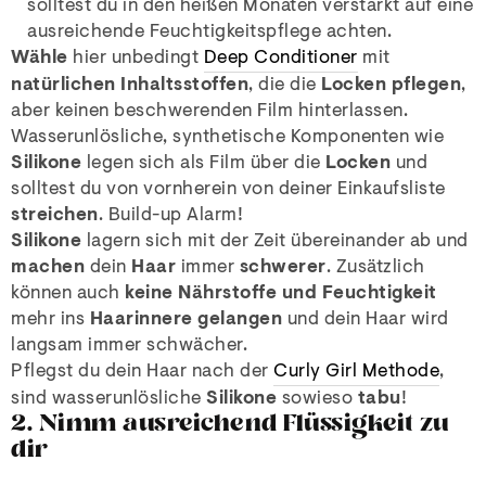
solltest du in den heißen Monaten verstärkt auf eine
ausreichende Feuchtigkeitspflege achten.
Wähle
hier unbedingt
Deep Conditioner
mit
natürlichen Inhaltsstoffen
, die die
Locken pflegen
,
aber keinen beschwerenden Film hinterlassen.
Wasserunlösliche, synthetische Komponenten wie
Silikone
legen sich als Film über die
Locken
und
solltest du von vornherein von deiner Einkaufsliste
streichen
. Build-up Alarm!
Silikone
lagern sich mit der Zeit übereinander ab und
machen
dein
Haar
immer
schwerer
. Zusätzlich
können auch
keine Nährstoffe und Feuchtigkeit
mehr ins
Haarinnere gelangen
und dein Haar wird
langsam immer schwächer.
Pflegst du dein Haar nach der
Curly Girl Methode
,
sind wasserunlösliche
Silikone
sowieso
tabu
!
2. Nimm ausreichend Flüssigkeit zu
dir