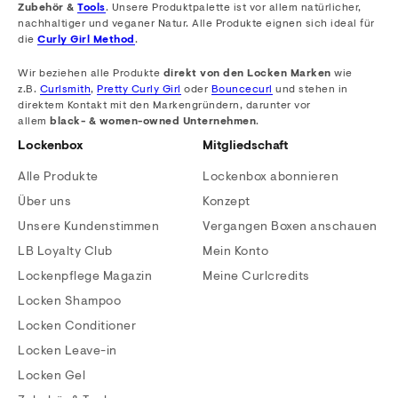
Zubehör &
Tools
. Unsere Produktpalette ist vor allem natürlicher,
nachhaltiger und veganer Natur. Alle Produkte eignen sich ideal für
die
Curly Girl Method
.
Wir beziehen alle Produkte
direkt von den Locken Marken
wie
z.B.
Curlsmith
,
Pretty Curly Girl
oder
Bouncecurl
und stehen in
direktem Kontakt mit den Markengründern, darunter vor
allem
black- & women-owned Unternehmen
.
Lockenbox
Mitgliedschaft
Alle Produkte
Lockenbox abonnieren
Über uns
Konzept
Unsere Kundenstimmen
Vergangen Boxen anschauen
LB Loyalty Club
Mein Konto
Lockenpflege Magazin
Meine Curlcredits
Locken Shampoo
Locken Conditioner
Locken Leave-in
Locken Gel