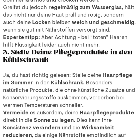
Sommer
kraftlos und trocken
werden.
Greifst du jedoch
regelmäßig zum Wasserglas
, hält
das nicht nur deine Haut prall und rosig, sondern
auch deine
Locken
bleiben
weich und geschmeidig
,
wenn sie gut mit Nährstoffen versorgt sind.
Expertentipp:
Aber Achtung - bei “toten” Haaren
hilft Flüssigkeit leider auch nicht mehr.
3. Stelle Deine Pflegeprodukte in den
Kühlschrank
Ja, du hast richtig gelesen: Stelle deine
Haarpflege
im Sommer
in den
Kühlschrank
. Besonders
natürliche Produkte, die ohne künstliche Zusätze und
Konservierungsstoffe auskommen, verderben bei
warmen Temperaturen schneller.
Vermeide
es außerdem, deine
Haarpflegeprodukte
direkt in die
Sonne zu legen
. Dies kann ihre
Konsistenz verändern
und die
Wirksamkeit
reduzieren
, da einige Nährstoffe empfindlich auf