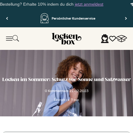
ellung? Erhalte 10% indem du dich
jetzt anmeldest
Dei
Zum Inhalt springen
Persönlicher Kundenservice
Lockenbox.com
Warenko
Suche
Anmelden
Menü
Locken im Sommer: Schutz vor Sonne und Salzwasser
0 Kommentare
22.02.2023
Lesezeit ca. 9 min