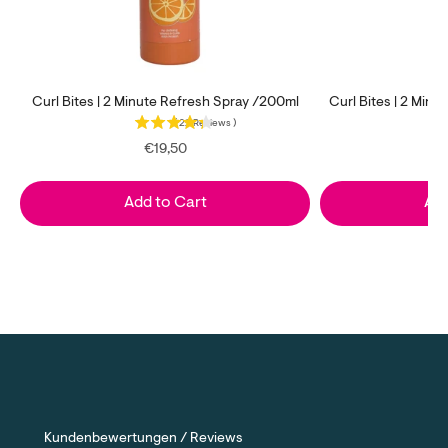
Curl Bites | 2 Minute Refresh Spray /200ml
Curl Bites | 2 Min
(
22
Reviews
)
Price
P
€19,50
Add to Cart
Add
Kundenbewertungen / Reviews