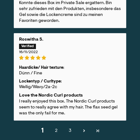
Konnte dieses Box im Private Sale ergattern. Bin
sehr zufrieden mit den Produkten, insbesondere das
Gel sowie die Lockencreme sind zu meinen
Favoriten geworden.
Roswitha S.
16/11/2022
Haardicke/ Hair texture:
Dünn / Fine
Lockentyp / Curltype:
Wellig/Wavy/2a-2c
Love the Nordic Curl products
I really enjoyed this box. The Nordic Curl products
seem to really agree with my hair. The flax seed gel
was the only fail for me.
1
2
3