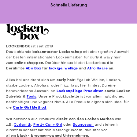
Schnelle Lieferung
LOCKENBOX
ist seit 2019
Deutschlands
bekanntester Lockenshop
mit einer großen Auswahl
der besten internationalen Lockenmarken für curly & wavy hair
zum
online shoppen
. Darüber hinaus bietet Lockenbox
die
berühmte
Abo Box
für
lockige
,
wellige
und
Afro Haare
an.
Alles bei uns dreht sich um
curly hair
: Egal ob Wellen, Locken,
starke Locken, Afrohaar oder Frizz Haar, hier findest Du eine
handverlesene Auswahl an
Lockenpflege Produkten
sowie Locken
Zubehör &
Tools
. Unsere Produktpalette ist vor allem natürlicher,
nachhaltiger und veganer Natur. Alle Produkte eignen sich ideal für
die
Curly Girl Method
.
Wir beziehen alle Produkte
direkt von den Locken Marken
wie
z.B.
Curlsmith
,
Pretty Curly Girl
oder
Bouncecurl
und stehen in
direktem Kontakt mit den Markengründern, darunter vor
allem
black- & women-owned Unternehmen
.