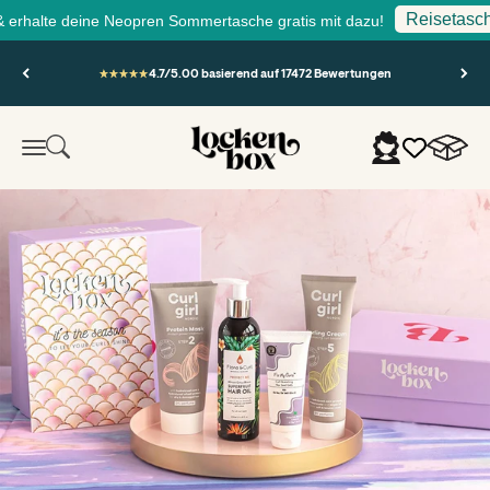
Reisetasche fü
halte deine Neopren Sommertasche gratis mit dazu!
Zum Inhalt springen
4.7/5.00 basierend auf 17472 Bewertungen
Lockenbox.com
Warenko
Suche
Anmelden
Menü