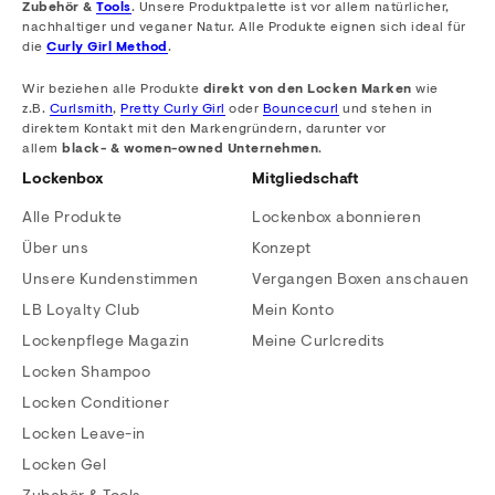
Zubehör &
Tools
. Unsere Produktpalette ist vor allem natürlicher,
nachhaltiger und veganer Natur. Alle Produkte eignen sich ideal für
die
Curly Girl Method
.
Wir beziehen alle Produkte
direkt von den Locken Marken
wie
z.B.
Curlsmith
,
Pretty Curly Girl
oder
Bouncecurl
und stehen in
direktem Kontakt mit den Markengründern, darunter vor
allem
black- & women-owned Unternehmen
.
Lockenbox
Mitgliedschaft
Alle Produkte
Lockenbox abonnieren
Über uns
Konzept
Unsere Kundenstimmen
Vergangen Boxen anschauen
LB Loyalty Club
Mein Konto
Lockenpflege Magazin
Meine Curlcredits
Locken Shampoo
Locken Conditioner
Locken Leave-in
Locken Gel