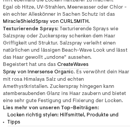
hilft ebenfalls die Locken haltbarer zu machen.
Egal ob Hitze, UV-Strahlen, Meerwasser oder Chlor -
ein echter Alleskönner in Sachen Schutz ist das
Miracle
Shield
Spray von CURLSMITH.
Texturierende Sprays:
Texturierende Sprays wie
Salzspray oder Zuckerspray schenken dem Haar
Griffigkeit und Struktur. Salzspray verleiht einen
natürlichen und lässigen Beach-Wave Look und lässt
das Haar gewollt „undone“ aussehen.
Begeistert hat uns das
Create
Waves
Spray von Innersense Organic
. Es verwöhnt dein Haar
mit rosa Himalaya Salz und echten
Amethystkristallen. Zuckerspray hingegen kann
atemberaubenden Glanz ins Haar zaubern und bietet
eine sehr gute Festigung und Fixierung der Locken.
Lies mehr von unseren Top-Beiträgen:
Locken richtig stylen: Hilfsmittel, Produkte und
Tipps