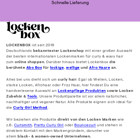
Schnelle Lieferung
LOCKENBOX
ist seit 2019
Deutschlands
bekanntester Lockenshop
mit einer großen Auswahl
der besten internationalen Lockenmarken für curly & wavy hair
zum
online shoppen
. Darüber hinaus bietet Lockenbox
die
berühmte
Abo Box
für
lockige
,
wellige
und
Afro Haare
an.
Alles bei uns dreht sich um
curly hair
: Egal ob Wellen, Locken,
starke Locken, Afrohaar oder Frizz Haar, hier findest Du eine
handverlesene Auswahl an
Lockenpflege Produkten
sowie Locken
Zubehör &
Tools
. Unsere Produktpalette ist vor allem natürlicher,
nachhaltiger und veganer Natur. Alle Produkte eignen sich ideal für
die
Curly Girl Method
.
Wir beziehen alle Produkte
direkt von den Locken Marken
wie
z.B.
Curlsmith
,
Pretty Curly Girl
oder
Bouncecurl
und stehen in
direktem Kontakt mit den Markengründern, darunter vor
allem
black- & women-owned Unternehmen
.